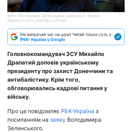
Фото: Володимир Зеленський, президент України
(facebook.com_zelenskyy.official)
Не витрачай час на шум! Читай тільки суть з
РБК-Україна у Google
Головнокомандувач ЗСУ Михайло
Драпатий доповів українському
президенту про захист Донеччини та
антибалістику. Крім того,
обговорювались кадрові питання у
війську.
Про це повідомляє
РБК-Україна
з
посиланням на
заяву
Володимира
Зеленського.