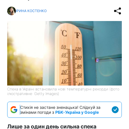
ІРИНА КОСТЕНКО
Спека в Україні встановила нові температурні рекорди (фото
ілюстративне: Getty Images)
Стихія не застане зненацька! Слідкуй за
змінами погоди з
РБК-Україна у Google
Лише за один день сильна спека