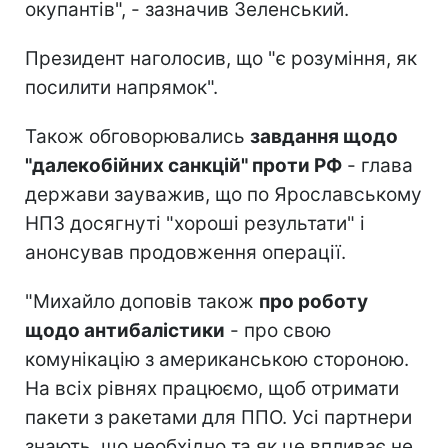
окупантів", - зазначив Зеленський.
Президент наголосив, що "є розуміння, як
посилити напрямок".
Також обговорювались
завдання щодо
"далекобійних санкцій" проти РФ
- глава
держави зауважив, що по Ярославському
НПЗ досягнуті "хороші результати" і
анонсував продовження операції.
"Михайло доповів також
про роботу
щодо антибалістики
- про свою
комунікацію з американською стороною.
На всіх рівнях працюємо, щоб отримати
пакети з ракетами для ППО. Усі партнери
знають, що необхідно та як це впливає не