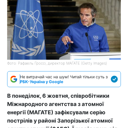
Фото: Рафаель Гроссі, директор МАГАТЕ (Getty Images)
Не витрачай час на шум! Читай тільки суть з
РБК-Україна у Google
В понеділок, 6 жовтня, співробітники
Міжнародного агентства з атомної
енергії (МАГАТЕ) зафіксували серію
пострілів у районі Запорізької атомної