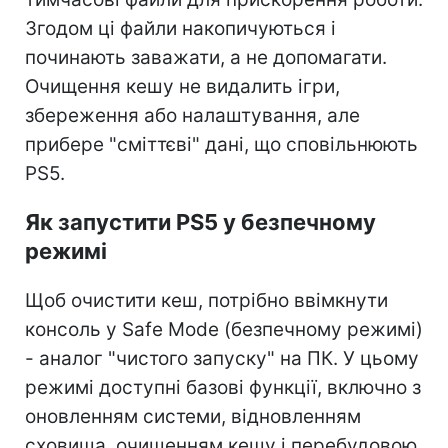
Згодом ці файли накопичуються і
починають заважати, а не допомагати.
Очищення кешу не видалить ігри,
збереження або налаштування, але
прибере "сміттєві" дані, що сповільнюють
PS5.
Як запустити PS5 у безпечному
режимі
Щоб очистити кеш, потрібно ввімкнути
консоль у Safe Mode (безпечному режимі)
- аналог "чистого запуску" на ПК. У цьому
режимі доступні базові функції, включно з
оновленням системи, відновленням
сховища, очищенням кешу і перебудовою