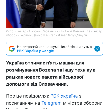
Фото: міністр оборони Словаччини Роберт Калиняк та міністр
оборони України Денис Шмигаль (t.me/Denys_Smyhal)
Не витрачай час на шум! Читай тільки суть з
РБК-Україна у Google
Україна отримає п'ять машин для
розмінування Bozena та іншу техніку в
рамках нового пакета військової
допомоги від Словаччини.
Про це повідомляє
РБК-Україна
з
посиланням на
Telegram
міністра оборони