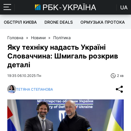
UA
ОБСТРІЛ КИЄВА
DRONE DEALS
ОРМУЗЬКА ПРОТОКА
Головна
»
Новини
»
Політика
Яку техніку надасть Україні
Словаччина: Шмигаль розкрив
деталі
19:35 06.10.2025 Пн
2 хв
ТЕТЯНА СТЕПАНОВА