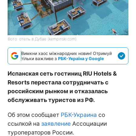
Фото: отель в Дубае (kempinski.com)
Вимкни хаос міжнародних новин! Отримуй
тільки важливе з
РБК-Україна у Google
Испанская сеть гостиниц RIU Hotels &
Resorts перестала сотрудничать с
российским рынком и отказалась
обслуживать туристов из РФ.
Об этом сообщает
РБК-Украина
со
ссылкой на
заявление
Ассоциации
туроператоров России.