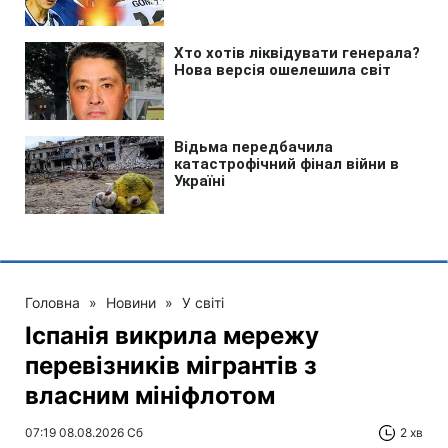
Головна
»
Новини
»
У світі
Іспанія викрила мережу
перевізників мігрантів з
власним мініфлотом
07:19 08.08.2026 Сб
2 хв