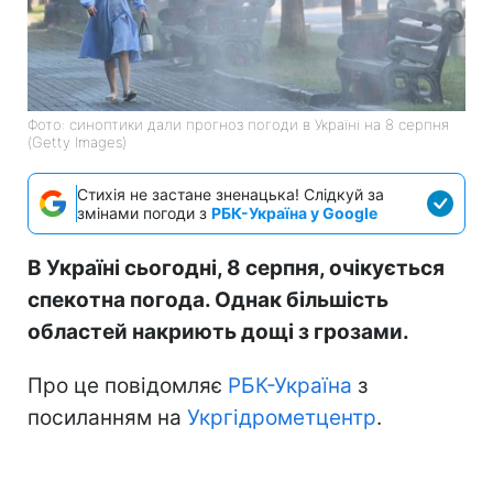
Фото: синоптики дали прогноз погоди в Україні на 8 серпня
(Getty Images)
Стихія не застане зненацька! Слідкуй за
змінами погоди з
РБК-Україна у Google
В Україні сьогодні, 8 серпня, очікується
спекотна погода. Однак більшість
областей накриють дощі з грозами.
Про це повідомляє
РБК-Україна
з
посиланням на
Укргідрометцентр
.