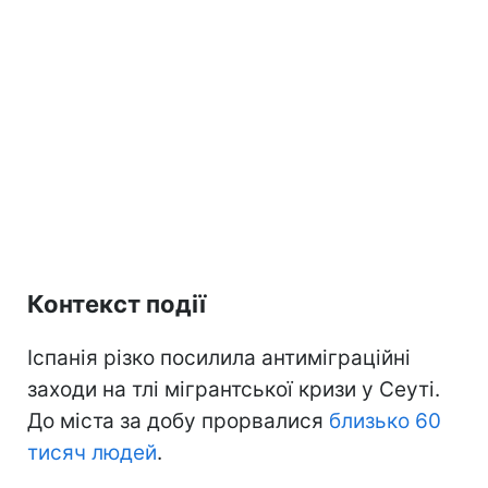
Контекст події
Іспанія різко посилила антиміграційні
заходи на тлі мігрантської кризи у Сеуті.
До міста за добу прорвалися
близько 60
тисяч людей
.