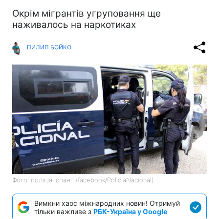
Окрім мігрантів угруповання ще
наживалось на наркотиках
ПИЛИП БОЙКО
Фото: поліція Іспанії (facebook/PoliciaNacional)
Вимкни хаос міжнародних новин! Отримуй
тільки важливе з
РБК-Україна у Google