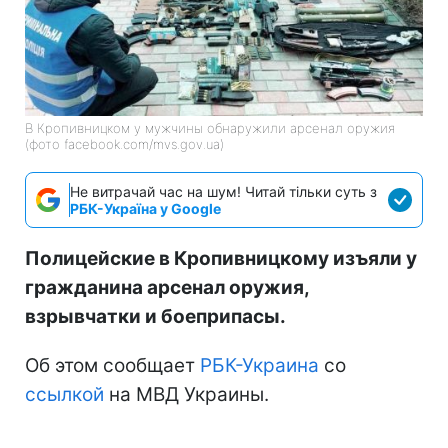
В Кропивницком у мужчины обнаружили арсенал оружия
(фото facebook.com/mvs.gov.ua)
Не витрачай час на шум! Читай тільки суть з
РБК-Україна у Google
Полицейские в Кропивницкому изъяли у
гражданина арсенал оружия,
взрывчатки и боеприпасы.
Об этом сообщает
РБК-Украина
со
ссылкой
на МВД Украины.