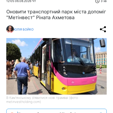
12:05 06.08.2026 Чт
3 хв
Оновити транспортний парк міста допоміг
"Метінвест" Ріната Ахметова
ЮЛІЯ БОЙКО
В Кам'янському з'явилися нові трамваї (фото:
metinvestholding.com)