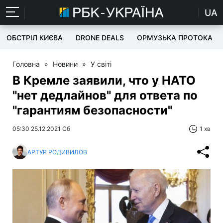
UA
ОБСТРІЛ КИЄВА
DRONE DEALS
ОРМУЗЬКА ПРОТОКА
Головна
»
Новини
»
У світі
В Кремле заявили, что у НАТО
"нет дедлайнов" для ответа по
"гарантиям безопасности"
05:30 25.12.2021 Сб
1 хв
АРТУР РОДИВИЛОВ