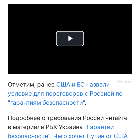
Play
Video
Отметим, ранее
США и ЕС назвали
условие для переговоров с Россией по
"гарантиям безопасности"
.
Подробнее о требования России читайте
в материале РБК-Украина
"Гарантии
безопасности". Чего хочет Путин от США