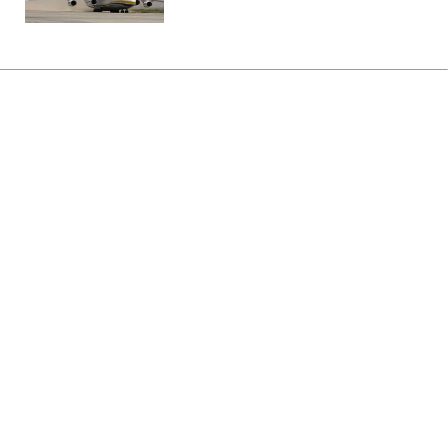
Головна
»
Бізнес
»
Енергетика
Херсон повністю залишився без
світла через атаку РФ
14:10 06.08.2026 Чт
2 хв
Коли відновлять електропостачання?
ТЕТЯНА СТЕПАНОВА