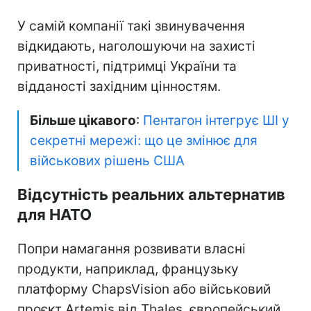
У самій компанії такі звинувачення
відкидають, наголошуючи на захисті
приватності, підтримці України та
відданості західним цінностям.
Більше цікавого
:
Пентагон інтегрує ШІ у
секретні мережі: що це змінює для
військових рішень США
Відсутність реальних альтернатив
для НАТО
Попри намагання розвивати власні
продукти, наприклад, французьку
платформу ChapsVision або військовий
проєкт Artemis від Thales, європейський