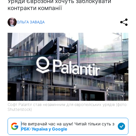
Уряди Єврозони хочуть заблокувати
контракти компанії
ОЛЬГА ЗАВАДА
Софт Palantir став незамінним для європейських урядів (фото:
Shutterstock)
Не витрачай час на шум! Читай тільки суть з
РБК-Україна у Google