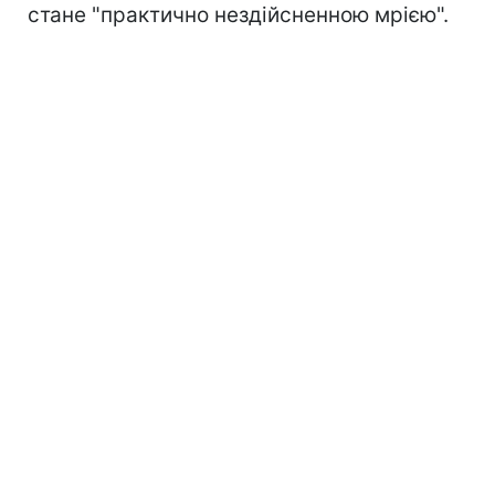
стане "практично нездійсненною мрією".