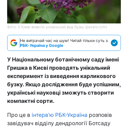
Фото: У Києві вивели унікальний вид бузку (pexels.com)
Не витрачай час на шум! Читай тільки суть з
РБК-Україна у Google
У Національному ботанічному саду імені
Гришка в Києві проводять унікальний
експеримент із виведення карликового
бузку. Якщо дослідження буде успішним,
українські науковці зможуть створити
компактні сорти.
Про це в
інтерв’ю РБК-Україна
розповів
завідувач відділу дендрології Ботсаду