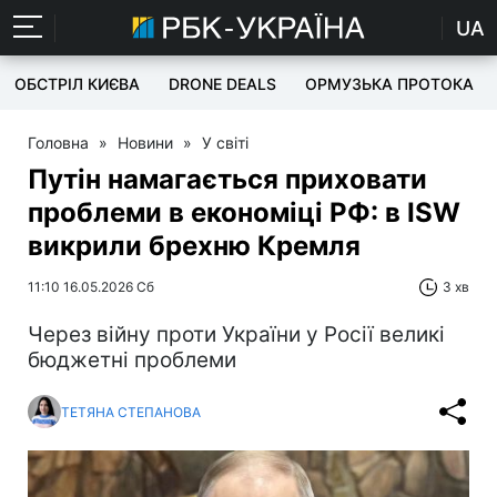
UA
ОБСТРІЛ КИЄВА
DRONE DEALS
ОРМУЗЬКА ПРОТОКА
Головна
»
Новини
»
У світі
Путін намагається приховати
проблеми в економіці РФ: в ISW
викрили брехню Кремля
11:10 16.05.2026 Сб
3 хв
Через війну проти України у Росії великі
бюджетні проблеми
ТЕТЯНА СТЕПАНОВА