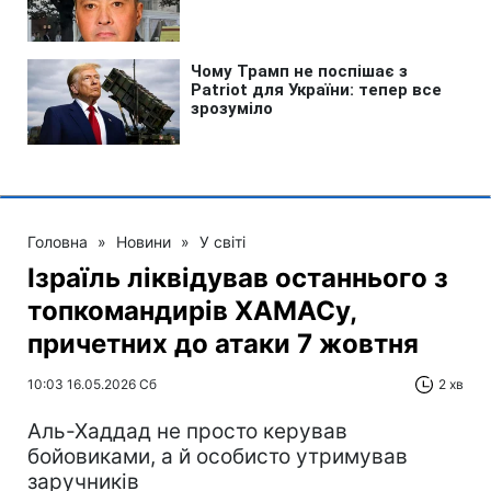
Головна
»
Новини
»
У світі
Ізраїль ліквідував останнього з
топкомандирів ХАМАСу,
причетних до атаки 7 жовтня
10:03 16.05.2026 Сб
2 хв
Аль-Хаддад не просто керував
бойовиками, а й особисто утримував
заручників