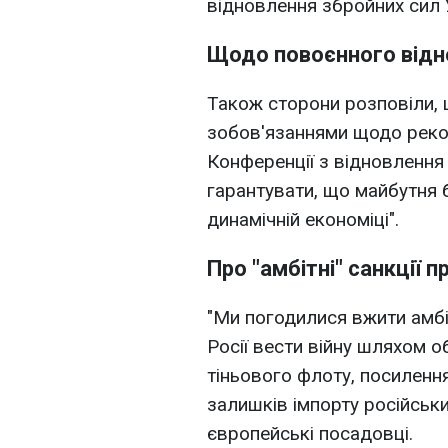
відновлення збройних сил Ук
Щодо повоєнного від
Також сторони розповіли,
зобов'язаннями щодо рекон
Конференції з відновлення 
гарантувати, що майбутня 
динамічній економіці".
Про "амбітні" санкції 
"Ми погодилися вжити амбі
Росії вести війну шляхом 
тіньового флоту, посилення
залишків імпорту російськи
європейські посадовці.