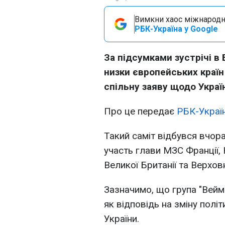
Вимкни хаос міжнародн
РБК-Україна у Google
За підсумками зустрічі в 
низки європейських краї
спільну заяву щодо Украї
Про це передає
РБК-Украї
Такий саміт відбувся вчора
участь глави МЗС Франції, Ні
Великої Британії та Верхо
Зазначимо, що група "Вейм
як відповідь на зміну пол
України.