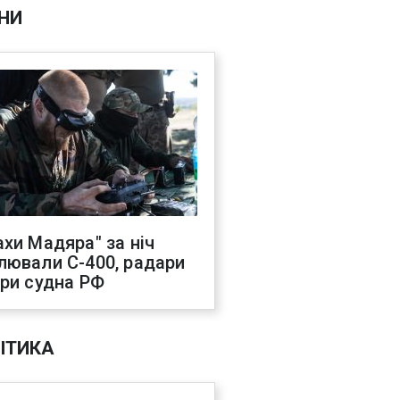
НИ
ахи Мадяра" за ніч
лювали С-400, радари
три судна РФ
ІТИКА