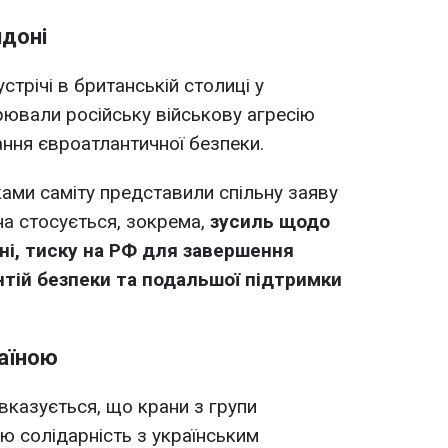
ндоні
стрічі в британській столиці у
ювали російську військову агресію
ання євроатлантичної безпеки.
ками саміту представили спільну заяву
на стосується, зокрема,
зусиль щодо
ні, тиску на РФ для завершення
антій безпеки та подальшої підтримки
раїною
казується, що крани з групи
ю солідарність з українським