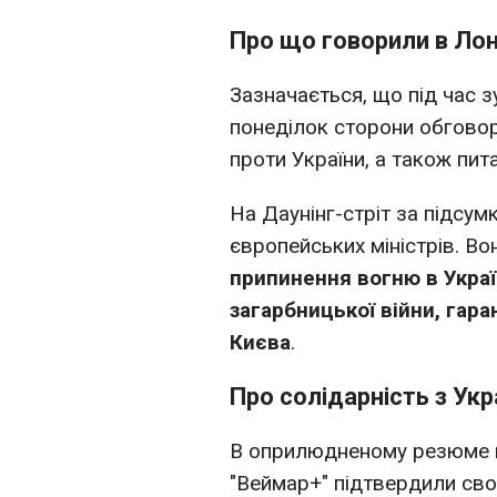
Про що говорили в Ло
Зазначається, що під час зу
понеділок сторони обговор
проти України, а також пит
На Даунінг-стріт за підсум
європейських міністрів. Во
припинення вогню в Украї
загарбницької війни, гар
Києва
.
Про солідарність з Ук
В оприлюдненому резюме в
"Веймар+" підтвердили сво