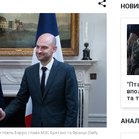
НОВИ
"Пт
впо
та 
АНАЛ
-Ноель Барро, глави МЗС Британії та Франції (Getty