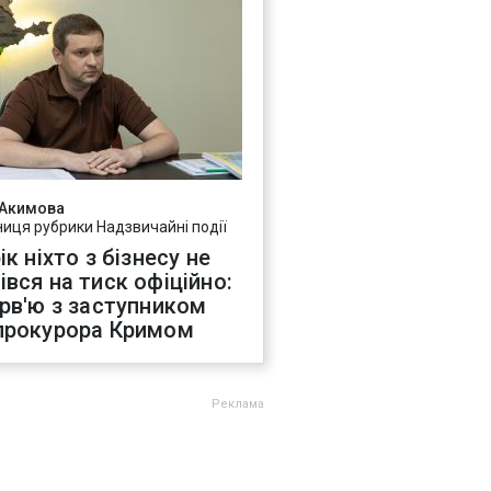
 Акимова
ниця рубрики Надзвичайні події
ік ніхто з бізнесу не
івся на тиск офіційно:
ерв'ю з заступником
прокурора Кримом