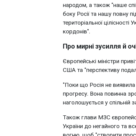
народом, а також "наше сп
боку Росії та нашу повну п
територіальної цілісності 
кордонів".
Про мирні зусилля й о
Європейські міністри приві
США та "перспективу подал
"Поки що Росія не виявила
прогресу. Вона повинна зро
наголошується у спільній за
Також глави МЗС європейс
України до негайного та в
вогню, щоб "створити прос