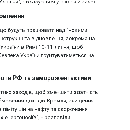
раїни", - вказується у спільній заяві.
новлення
 що будуть працювати над "новими
струкції та відновлення, зокрема на
України в Римі 10-11 липня, щоб
безпека України ґрунтуватиметься на
проти РФ та заморожені активи
тних заходів, щоб зменшити здатність
обмеження доходів Кремля, знищення
 ліміту цін на нафту та скорочення
х енергоносіїв", - розповіли