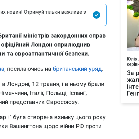
их новин! Отримуй тільки важливе з
Британії міністрів закордонних справ
н офіційний Лондон оприлюднив
ни та євроатлантичної безпеки.
Юлія
керів
на
, посилаючись на
британський уряд
.
За р
жал
 в Лондоні, 12 травня, і в ньому брали
інт
меччини, Італії, Польщі, Іспанії,
Ген
вний представник Євросоюзу.
ар+" була створена взимку цього року
ітики Вашингтона щодо війни РФ проти