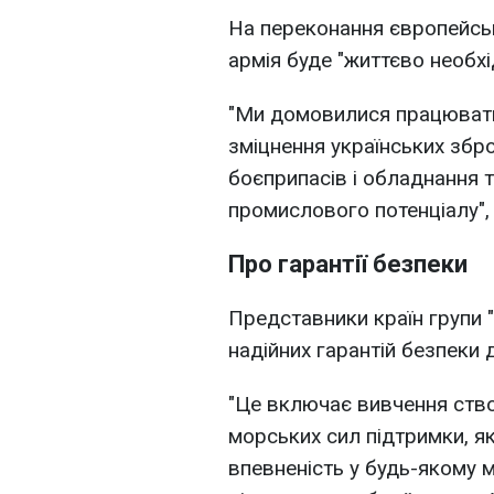
На переконання європейськ
армія буде "життєво необхі
"Ми домовилися працювати
зміцнення українських збро
боєприпасів і обладнання 
промислового потенціалу", 
Про гарантії безпеки
Представники країн групи 
надійних гарантій безпеки 
"Це включає вивчення створ
морських сил підтримки, я
впевненість у будь-якому 