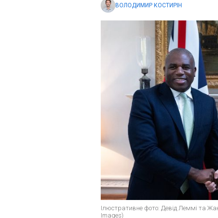
ВОЛОДИМИР КОСТИРІН
Ілюстративне фото: Девід Леммі та Жан
Imagеs)