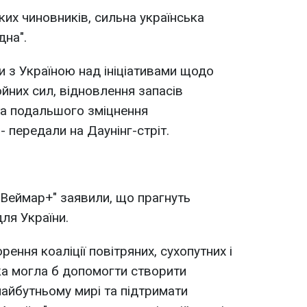
их чиновників, сильна українська
дна".
 з Україною над ініціативами щодо
йних сил, відновлення запасів
та подальшого зміцнення
- передали на Даунінг-стріт.
"Веймар+" заявили, що прагнуть
для України.
ення коаліції повітряних, сухопутних і
ка могла б допомогти створити
майбутньому мирі та підтримати