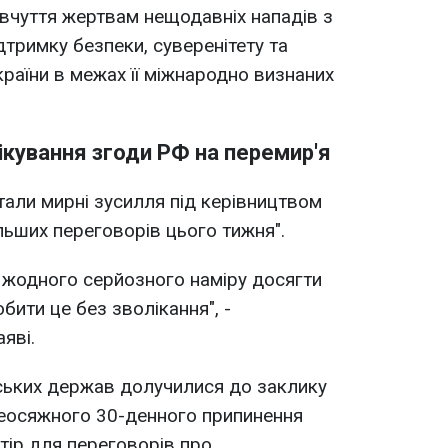
івчуття жертвам нещодавніх нападів з
ідтримку безпеки, суверенітету та
України в межах її міжнародно визнаних
чікування згоди РФ на перемир'я
тали мирні зусилля під керівництвом
ьших переговорів цього тижня".
 жодного серйозного наміру досягти
бити це без зволікання", -
яві.
ьких держав долучилися до заклику
сеосяжного 30-денного припинення
тір для переговорів про