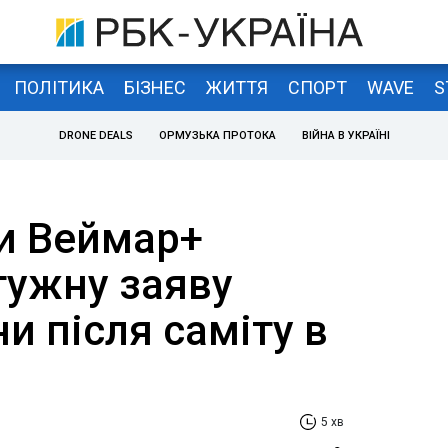
ПОЛІТИКА
БІЗНЕС
ЖИТТЯ
СПОРТ
WAVE
S
DRONE DEALS
ОРМУЗЬКА ПРОТОКА
ВІЙНА В УКРАЇНІ
пи Веймар+
тужну заяву
и після саміту в
5 хв