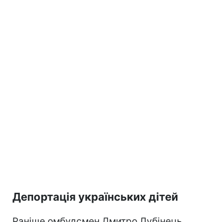
Депортація українських дітей
Раніше омбудсмен Дмитро Лубінець