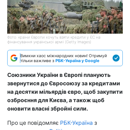
Фото: країни Європи хочуть взяти кредити у ЄС на
фінансування української армії (Getty Images)
Вимкни хаос міжнародних новин! Отримуй
тільки важливе з
РБК-Україна у Google
Союзники України в Європі планують
звернутися до Євросоюзу за кредитами
на десятки мільярдів євро, щоб закупити
озброєння для Києва, а також щоб
оновити власні збройні сили.
Про це повідомляє
РБК-Україна
з