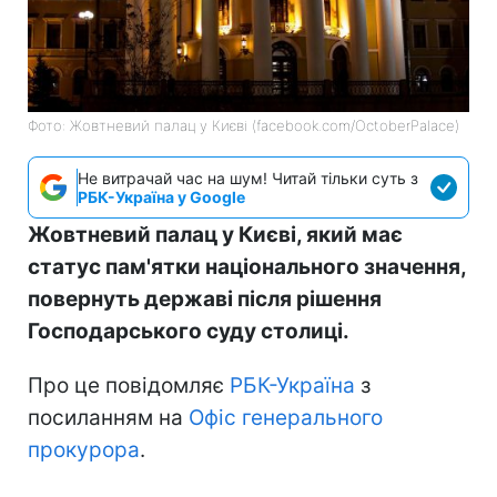
Фото: Жовтневий палац у Києві (facebook.com/OctoberPalace)
Не витрачай час на шум! Читай тільки суть з
РБК-Україна у Google
Жовтневий палац у Києві, який має
статус пам'ятки національного значення,
повернуть державі після рішення
Господарського суду столиці.
Про це повідомляє
РБК-Україна
з
посиланням на
Офіс генерального
прокурора
.