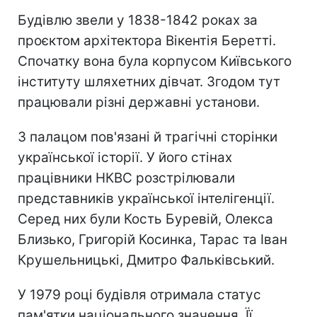
Будівлю звели у 1838-1842 роках за
проєктом архітектора Вікентія Беретті.
Спочатку вона була корпусом Київського
інституту шляхетних дівчат. Згодом тут
працювали різні державні установи.
З палацом пов'язані й трагічні сторінки
української історії. У його стінах
працівники НКВС розстрілювали
представників української інтелігенції.
Серед них були Кость Буревій, Олекса
Близько, Григорій Косинка, Тарас та Іван
Крушельницькі, Дмитро Фальківський.
У 1979 році будівля отримала статус
пам'ятки національного значення. Її