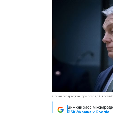
Орбан попереджає про розпад Європейсь
Вимкни хаос міжнародн
РБК-Україна у Google