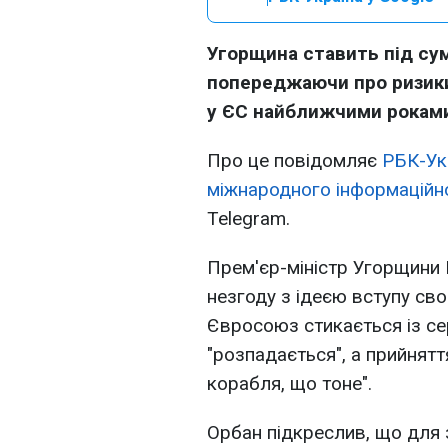
Угорщина ставить під су
попереджаючи про ризики
у ЄС найближчими рокам
Про це повідомляє
РБК-Ук
міжнародного інформаційно
Telegram.
Прем'єр-міністр Угорщини 
незгоду з ідеєю вступу своє
Євросоюз стикається із с
"розпадається", а прийнят
корабля, що тоне".
Орбан підкреслив, що для