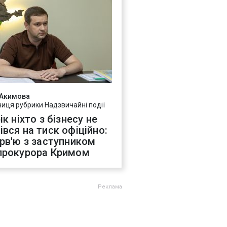
 Акимова
ниця рубрики Надзвичайні події
ік ніхто з бізнесу не
івся на тиск офіційно:
ерв'ю з заступником
прокурора Кримом