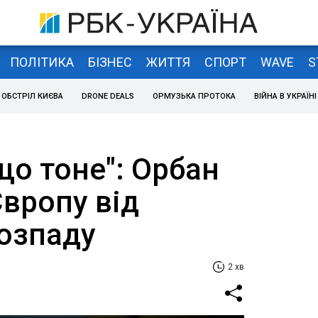
ПОЛІТИКА
БІЗНЕС
ЖИТТЯ
СПОРТ
WAVE
S
ОБСТРІЛ КИЄВА
DRONE DEALS
ОРМУЗЬКА ПРОТОКА
ВІЙНА В УКРАЇНІ
що тоне": Орбан
Європу від
озпаду
2 хв