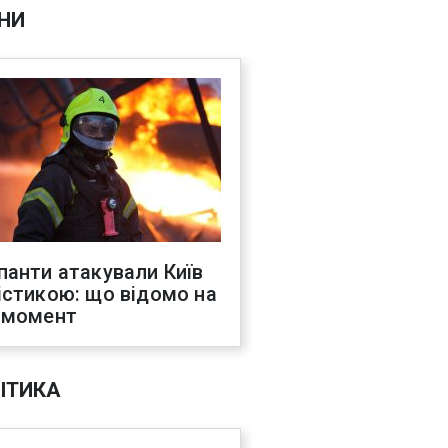
НИ
панти атакували Київ
істикою: що відомо на
 момент
ІТИКА