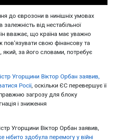
ня до єврозони в нинішніх умовах
 залежність від нестабільної
 Він вважає, що країна має уважно
іж пов'язувати свою фінансову та
 який, за його словами, потребує
ністр Угорщини Віктор Орбан заявив,
атися Росії
, оскільки ЄС перевершує її
 справжню загрозу для блоку
гнація і зниження
істр Угорщини Віктор Орбан заявив,
е нібито здобула перемогу у війні