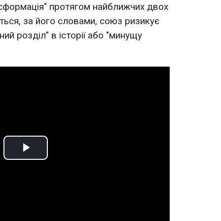
нсформація" протягом найближчих двох
ться, за його словами, союз ризикує
ий розділ" в історії або "минущу
Play
Video