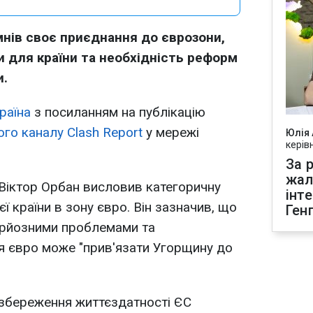
мнів своє приєднання до єврозони,
 для країни та необхідність реформ
и.
раїна
з посиланням на публікацію
го каналу Clash Report
у мережі
Юлія
керів
За р
жал
Віктор Орбан висловив категоричну
інт
ї країни в зону євро. Він зазначив, що
Ген
ерйозними проблемами та
тя євро може "прив'язати Угорщину до
 збереження життєздатності ЄС