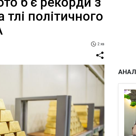
ото б’є рекорди з
а тлі політичного
А
2 хв
АНАЛ