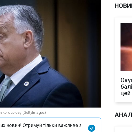
НОВИ
Оку
бал
цей
кого союзу (GettyImages)
АНАЛ
их новин! Отримуй тільки важливе з