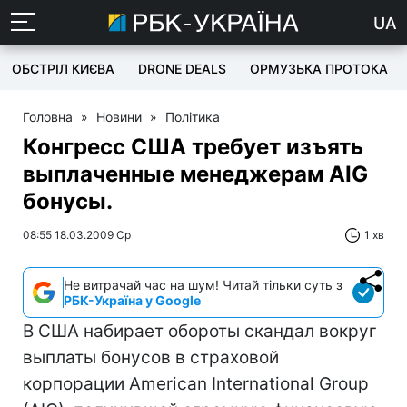
UA
ОБСТРІЛ КИЄВА
DRONE DEALS
ОРМУЗЬКА ПРОТОКА
Головна
»
Новини
»
Політика
Конгресс США требует изъять
выплаченные менеджерам AIG
бонусы.
08:55 18.03.2009 Ср
1 хв
Не витрачай час на шум! Читай тільки суть з
РБК-Україна у Google
В США набирает обороты скандал вокруг
выплаты бонусов в страховой
корпорации American International Group