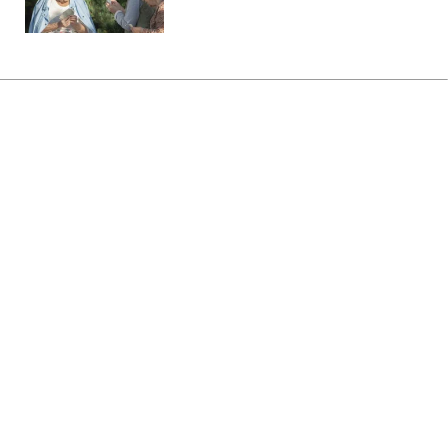
Головна
»
Новини
»
Політика
Сибіга привітав рішення Швеції
передати Україні судно
"тіньового флоту" РФ
01:40 06.08.2026 Чт
1 хв
Міністр назвав рішення суду важливим
прецедентом для боротьби із санкціями
КАТЕРИНА КОВАЛЬ