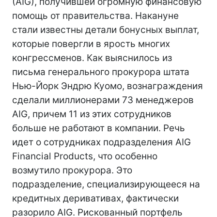
(AIG), получившей огромную финансовую
помощь от правительства. Накануне
стали известны детали бонусных выплат,
которые повергли в ярость многих
конгрессменов. Как выяснилось из
письма генерального прокурора штата
Нью-Йорк Эндрю Куомо, вознаграждения
сделали миллионерами 73 менеджеров
AIG, причем 11 из этих сотрудников
больше не работают в компании. Речь
идет о сотрудниках подразделения AIG
Financial Products, что особенно
возмутило прокурора. Это
подразделение, специализирующееся на
кредитных деривативах, фактически
разорило AIG. Рискованный портфель