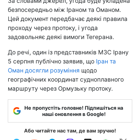
За словами джерел, угода буде укладена
безпосередньо між Іраном та Оманом.
Цей документ передбачає деякі правила
проходу через протоку, і угода
задовольняє деякі вимоги Тегерана.
До речі, один із представників МЗС Ірану
5 серпня публічно заявив, що
Іран та
Оман досягли розуміння
щодо
географічних координат судноплавного
маршруту через Ормузьку протоку.
Не пропустіть головне! Підпишіться на
наші оновлення в Google!
Або читайте нас там, де вам зручно!