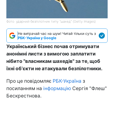
Фото: ударний безпілотник типу "шахед" (Getty Images)
Не витрачай час на шум! Читай тільки суть з
РБК-Україна у Google
Український бізнес почав отримувати
анонімні листи з вимогою заплатити
нібито "власникам шахедів" за те, щоб
їхні обʼєкти не атакували безпілотники.
Про це повідомляє
РБК-Україна
з
посиланням на
інформацію
Сергія "Флеш"
Бескрестнова.