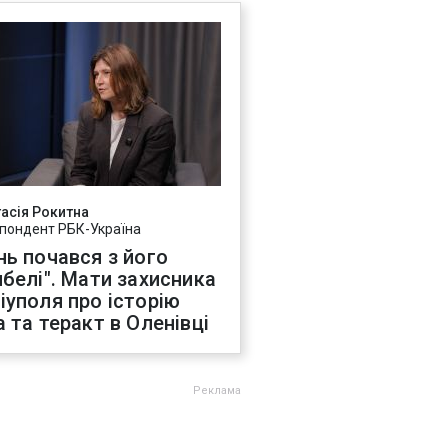
асія Рокитна
пондент РБК-Україна
нь почався з його
ибелі". Мати захисника
іуполя про історію
а та теракт в Оленівці