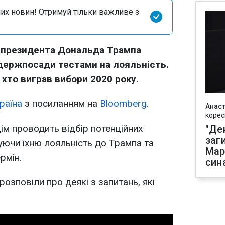
их новин! Отримуй тільки важливе з
 президента Дональда Трампа
 держпосади тестами на лояльність.
 хто виграв вибори 2020 року.
раїна
з посиланням на
Bloomberg
.
Анаст
корес
ім проводить відбір потенційних
"Де
заг
туючи їхню лояльність до Трампа та
Мар
рмін.
син
озповіли про деякі з запитань, які