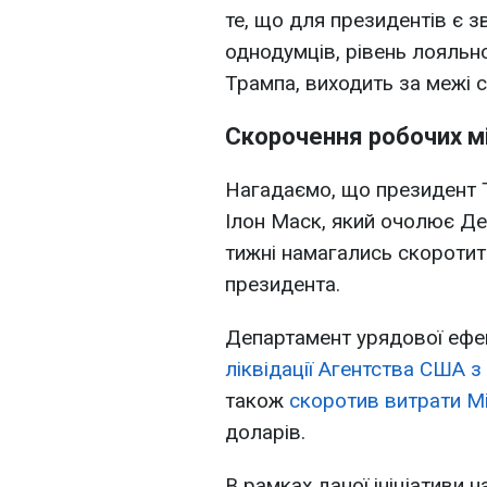
те, що для президентів є з
однодумців, рівень лояльно
Трампа, виходить за межі с
Скорочення робочих м
Нагадаємо, що президент 
Ілон Маск, який очолює Де
тижні намагались скоротити
президента.
Департамент урядової ефе
ліквідації Агентства США 
також
скоротив витрати Мі
доларів.
В рамках даної ініціативи н