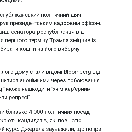
довцями.
публіканський політичний діяч
ерує президентським кадровим офісом.
анді сенатора-республіканця від
ля першого терміну Трампа зміцнив із
збирати кошти на його виборчу
ілого дому стали відомі Bloomberg від
ишитися анонімними через побоювання,
ї може нашкодити їхнім кар’єрним
ти репресії.
ти близько 4 000 політичних посад,
кають кандидатів, які повністю
ий курс. Джерела зауважили, що попри