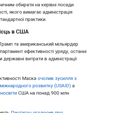
вичним обирати на керівні посади
сті, якого вимагає адміністрація
тандартної практики.
ісць в США
Трамп та американський мільярдер
партамент ефективності уряду, останні
 державні витрати в адміністрації
ктивності Маска
очолив зусилля з
з міжнародного розвитку (USAID)
а
носвіти
США на понад 900 млн
авіть
Пентагон оголосив про