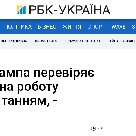
ПОЛІТИКА
БІЗНЕС
ЖИТТЯ
СПОРТ
WAVE
S
ОБСТРІЛ КИЄВА
DRONE DEALS
ОРМУЗЬКА ПРОТОКА
ВІЙНА В УКРАЇНІ
ампа перевіряє
на роботу
танням, -
2 хв