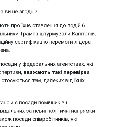
 ви не згодні?
ють про їхнє ставлення до подій 6
хильники Трампа штурмували Капітолій,
ційну сертифікацію перемоги лідера
ена.
посади у федеральних агентствах, які
спертизи,
вважають такі перевірки
 стосуються тем, далеких від їхніх
ансій є посади помічників і
овідальних за певні політичні напрямки
акож посади співробітників, які