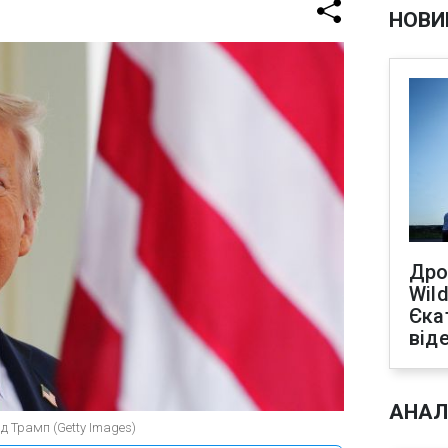
НОВИ
Дро
Wild
Єка
від
АНАЛ
 Трамп (Getty Images)