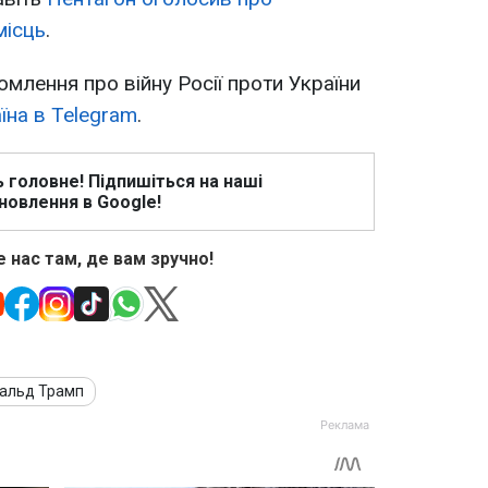
місць
.
омлення про війну Росії проти України
їна в Telegram
.
ь головне! Підпишіться на наші
новлення в Google!
 нас там, де вам зручно!
альд Трамп