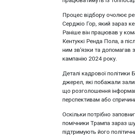
працюватимуть із топпоса
Процес відбору очолює рес
Серджіо Гор, який зараз к
Раніше він працював у ком
Кентуккі Ренда Пола, а піс
ним зв’язки та допомагав 
кампанію 2024 року.
Деталі кадрової політики Б
джерел, які побажали зал
що розголошення інформаці
перспективам або спричини
Оскільки потрібно заповни
помічники Трампа зараз шу
підтримують його політичн