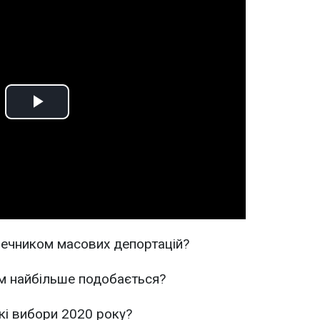
Play
Video
 речником масових депортацій?
ам найбільше подобається?
кі вибори 2020 року?