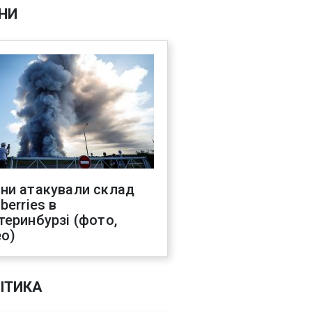
НИ
ни атакували склад
berries в
теринбурзі (фото,
ео)
ІТИКА