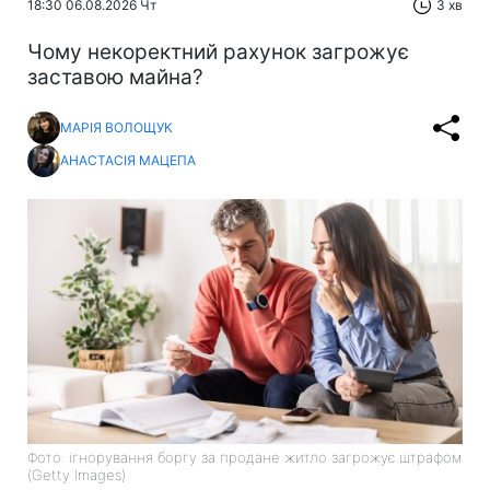
18:30 06.08.2026 Чт
3 хв
Чому некоректний рахунок загрожує
заставою майна?
МАРІЯ ВОЛОЩУК
АНАСТАСІЯ МАЦЕПА
Фото: ігнорування боргу за продане житло загрожує штрафом
(Getty Images)