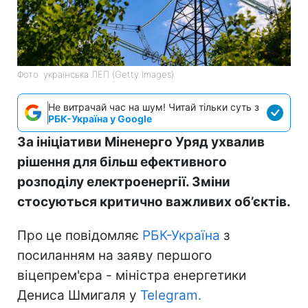
Фото: українська ЛЕП (Getty Images)
Не витрачай час на шум! Читай тільки суть з
РБК-Україна у Google
За ініціативи Міненерго Уряд ухвалив
рішення для більш ефективного
розподілу електроенергії. Зміни
стосуються критично важливих об’єктів.
Про це повідомляє
РБК-Україна
з
посиланням на заяву першого
віцепрем'єра - міністра енергетики
Дениса Шмигаля у
Telegram.