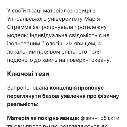
У своїй праці матеріалознавиця з
Уппсальського університету Марія
Стремме запропонувала протилежну
модель: індивідуальна свідомість є не
ізольованим біологічним явищем, а
локальним проявом спільного поля -
подібного до хвиль на поверхні океану.
Ключові тези
Запропонована
концепція пропонує
переглянути базові уявлення про фізичну
реальність
:
Матерія як похідне явище
: фізичні об'єкти
та сам простір-час розглядаються як