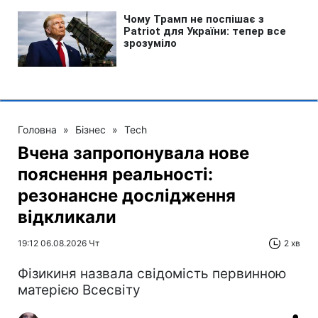
Головна
»
Бізнес
»
Tech
Вчена запропонувала нове
пояснення реальності:
резонансне дослідження
відкликали
19:12 06.08.2026 Чт
2 хв
Фізикиня назвала свідомість первинною
матерією Всесвіту