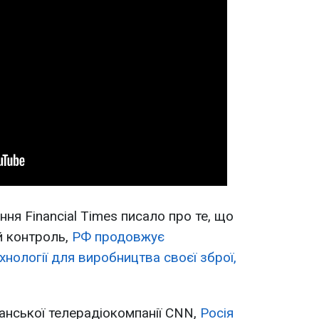
ня Financial Times писало про те, що
й контроль,
РФ продовжує
хнології для виробництва своєї зброї,
анської телерадіокомпанії CNN,
Росія