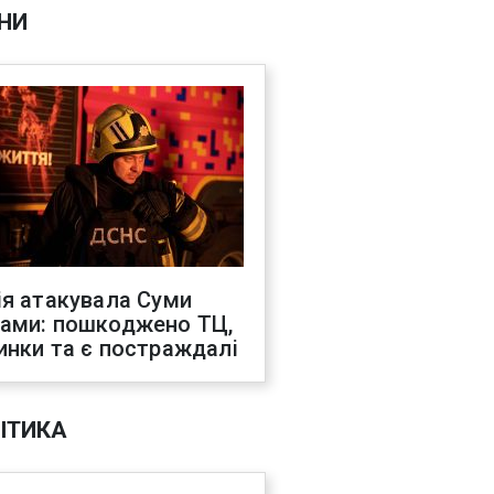
НИ
ія атакувала Суми
ами: пошкоджено ТЦ,
инки та є постраждалі
ІТИКА