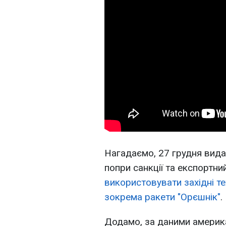
Нагадаємо, 27 грудня видан
попри санкції та експортни
використовувати західні те
зокрема ракети "Орєшнік"
.
Додамо, за даними америк