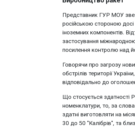
Виробництво ракет
Представник ГУР МОУ звер
російською стороною досі 
іноземних компонентів. Від
застосування міжнародною 
посилення контролю над й
Говорячи про загрозу нови
обстрілів території Україн
відповідально до оголошен
Що стосується здатності Р
номенклатури, то, за слов
здатні виготовляти на місяц
30 до 50 "Калібрів", та бли