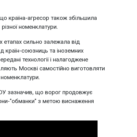
 що країна-агресор також збільшила
 різної номенклатури.
х етапах сильно залежала від
д країн-союзниць та іноземних
передані технології і налагоджене
оляють Москві самостійно виготовляти
ї номенклатури.
ОУ зазначив, що ворог продовжує
они-"обманки" з метою виснаження