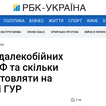
ПОЛІТИКА
БІЗНЕС
ЖИТТЯ
СПОРТ
WAVE
S
ОБСТРІЛ КИЄВА
DRONE DEALS
ОРМУЗЬКА ПРОТОКА
ВІЙНА В УКРАЇНІ
їні
 далекобійних
Ф та скільки
отовляти на
і ГУР
3 хв