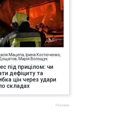
асія Мацепа, Ірина Костюченко,
Дощатов, Марія Волощук
нес під прицілом: чи
ати дефіциту та
ибка цін через удари
по складах