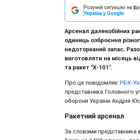
Розумій ситуацію на фро
Україна у Google
Арсенал далекобійних раке
одиниць озброєння різног
недоторканий запас. Разо
виготовляти на місяць від
та ракет "Х-101".
Про це повідомляє
РБК-Ук
представника Головного уп
оборони України Андрія Юсо
Ракетний арсенал
За словами представника в