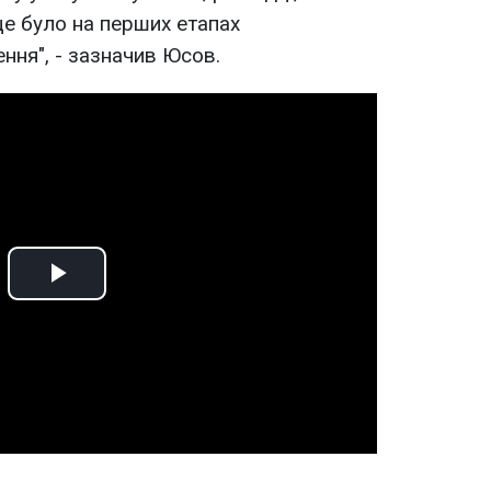
це було на перших етапах
ня", - зазначив Юсов.
Play
Video