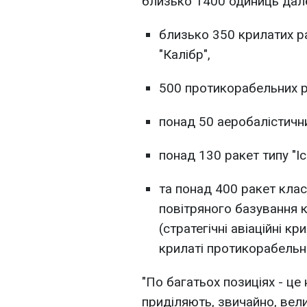
близько 1400 одиниць далек
близько 350 крилатих р
"Калібр",
500 протикорабельних ра
понад 50 аеробалістични
понад 130 ракет типу "Іс
та понад 400 ракет класу
повітряного базування к
(стратегічні авіаційні кр
крилаті протикорабельні
"По багатьох позиціях - це
приділяють, звичайно, вели