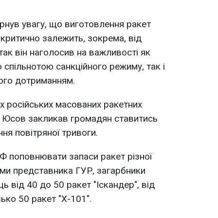
нув увагу, що виготовлення ракет
критично залежить, зокрема, від
так він наголосив на важливості як
спільнотою санкційного режиму, так і
ого дотриманням.
х російських масованих ракетних
и, Юсов закликав громадян ставитись
ня повітряної тривоги.
Ф поповнювати запаси ракет різної
ами представника ГУР, загарбники
ь від 40 до 50 ракет "Іскандер", від
зько 50 ракет "Х-101".