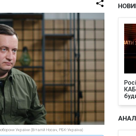
НОВИ
Рос
КАБ
буд
АНАЛ
оборони України (Віталій Носач, РБК-Україна)