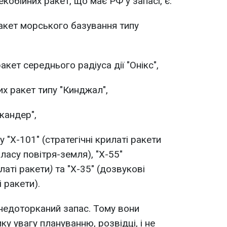
обійних ракет, що має РФ у запасі, є:
акет морського базування типу
кет середнього радіуса дії "Онікс",
х ракет типу "Кинджал",
кандер",
 "Х-101" (стратегічні крилаті ракети
ласу повітря-земля), "Х-55"
илаті ракети
)
та "Х-35" (дозвукові
 ракети).
 недоторканий запас. Тому вони
ку увагу плануванню, розвідці, і не