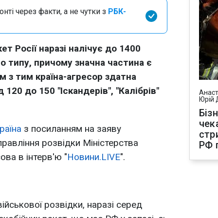
нті через факти, а не чутки з
РБК-
т Росії наразі налічує до 1400
о типу, причому значна частина є
м з тим країна-агресор здатна
 120 до 150 "Іскандерів", "Калібрів"
Анаст
Юрій 
Біз
чек
раїна
з посиланням на заяву
стр
равління розвідки Міністерства
РФ 
ва в інтерв'ю "
Новини.LIVE
".
ійськової розвідки, наразі серед