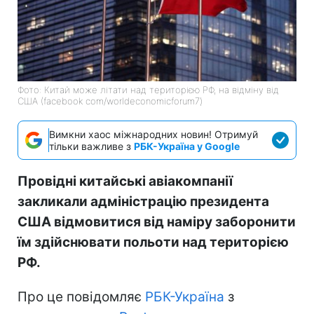
Фото: Китай може літати над територією РФ, на відміну від
США (facebook com/worldeconomicforum7)
Вимкни хаос міжнародних новин! Отримуй
тільки важливе з
РБК-Україна у Google
Провідні китайські авіакомпанії
закликали адміністрацію президента
США відмовитися від наміру заборонити
їм здійснювати польоти над територією
РФ.
Про це повідомляє
РБК-Україна
з