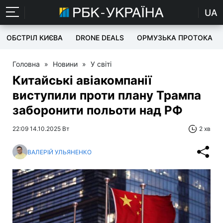
UA
ОБСТРІЛ КИЄВА
DRONE DEALS
ОРМУЗЬКА ПРОТОКА
Головна
»
Новини
»
У світі
Китайські авіакомпанії
виступили проти плану Трампа
заборонити польоти над РФ
22:09 14.10.2025 Вт
2 хв
ВАЛЕРІЙ УЛЬЯНЕНКО