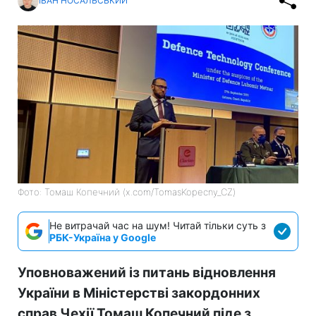
ІВАН НОСАЛЬСЬКИЙ
Фото: Томаш Копечний (x.com/TomasKopecny_CZ)
Не витрачай час на шум! Читай тільки суть з
РБК-Україна у Google
Уповноважений із питань відновлення
України в Міністерстві закордонних
справ Чехії Томаш Копечний піде з