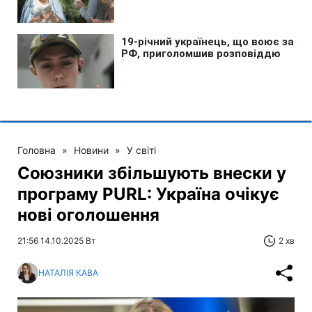
Головна
»
Новини
»
У світі
Союзники збільшують внески у
програму PURL: Україна очікує
нові оголошення
21:56 14.10.2025 Вт
2 хв
НАТАЛІЯ КАВА