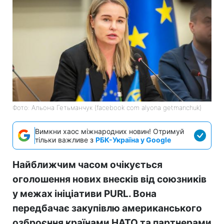
Фото: Альона Гетьманчук (facebook com alyona getmanchuk)
Вимкни хаос міжнародних новин! Отримуй
тільки важливе з
РБК-Україна у Google
Найближчим часом очікується
оголошення нових внесків від союзників
у межах ініціативи PURL. Вона
передбачає закупівлю американського
озброєння країнами НАТО та партнерами