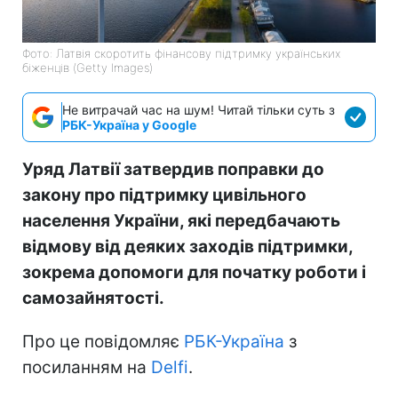
Фото: Латвія скоротить фінансову підтримку українських
біженців (Getty Images)
Не витрачай час на шум! Читай тільки суть з
РБК-Україна у Google
Уряд Латвії затвердив поправки до
закону про підтримку цивільного
населення України, які передбачають
відмову від деяких заходів підтримки,
зокрема допомоги для початку роботи і
самозайнятості.
Про це повідомляє
РБК-Україна
з
посиланням на
Delfi
.