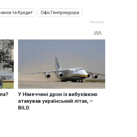
нанси та Кредит
Офіс Генпрокурора