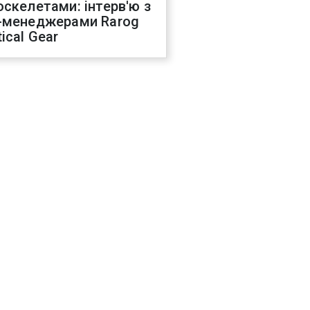
оскелетами: інтерв'ю з
-менеджерами Rarog
ical Gear