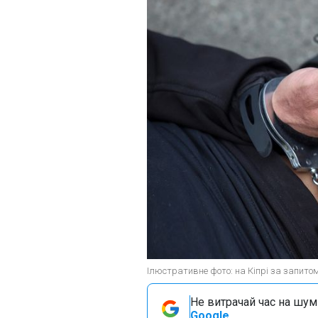
Ілюстративне фото: на Кіпрі за запито
Не витрачай час на шум!
Google