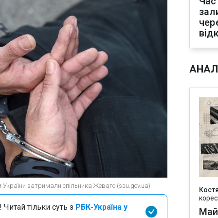
Час
зал
чер
від
АНАЛ
м України затримали спільника Жеваго (ssu.gov.ua)
Кост
корес
 Читай тільки суть з
РБК-Україна у
Май