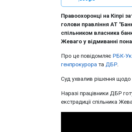
Правоохоронці на Кіпрі 
голови правління АТ "Банк
спільником власника бан
Жеваго у відмиванні пона
Про це повідомляє
РБК-Ук
генпрокурора
та
ДБР
.
Суд ухвалив рішення щодо
Наразі працівники ДБР гот
екстрадиції спільника Жеваг