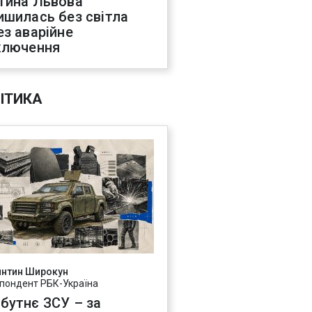
тина Львова
ишилась без світла
ез аварійне
ключення
ІТИКА
янтин Широкун
пондент РБК-Україна
бутнє ЗСУ – за