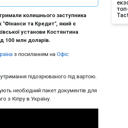
екз
топ
Tact
затримали колишнього заступника
 "Фінанси та Кредит", який є
ківської установи Костянтина
д 100 млн доларів.
раїна
з посиланням на
Офіс
 утримання підозрюваного під вартою.
ують необхідний пакет документів для
о з Кіпру в Україну.