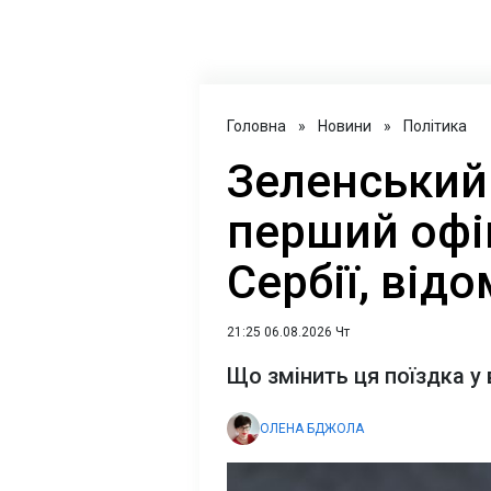
Головна
»
Новини
»
Політика
Зеленський
перший офі
Сербії, від
21:25 06.08.2026 Чт
Що змінить ця поїздка у 
ОЛЕНА БДЖОЛА