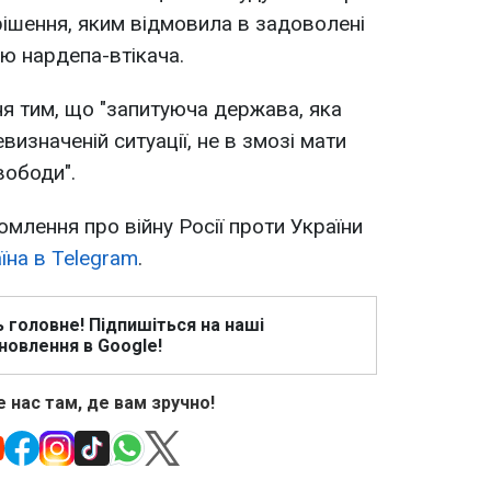
рішення, яким відмовила в задоволені
ю нардепа-втікача.
я тим, що "запитуюча держава, яка
евизначеній ситуації, не в змозі мати
вободи".
омлення про війну Росії проти України
їна в Telegram
.
ь головне! Підпишіться на наші
новлення в Google!
 нас там, де вам зручно!