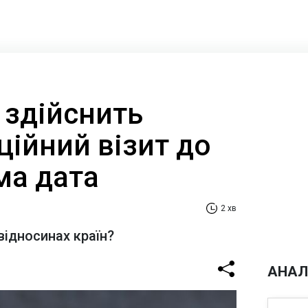
 здійснить
ційний візит до
ома дата
2 хв
відносинах країн?
АНАЛ