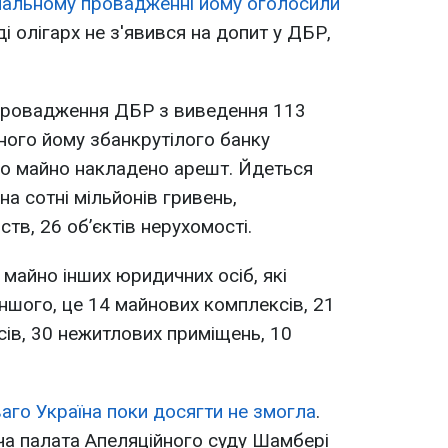
інальному провадженні йому оголосили
ді олігарх не з'явився на допит у ДБР,
провадження ДБР з виведення 113
ного йому збанкрутілого банку
ого майно накладено арешт. Йдеться
на сотні мільйонів гривень,
тв, 26 об’єктів нерухомості.
майно інших юридичних осіб, які
іншого, це 14 майнових комплексів, 21
ів, 30 нежитлових приміщень, 10
аго Україна поки досягти не змогла
.
ча палата Апеляційного суду Шамбері