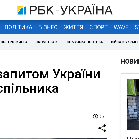
ПОЛІТИКА
БІЗНЕС
ЖИТТЯ
СПОРТ
WAVE
S
ОБСТРІЛ КИЄВА
DRONE DEALS
ОРМУЗЬКА ПРОТОКА
ВІЙНА В УКРАЇНІ
НОВИ
 запитом України
спільника
2 хв