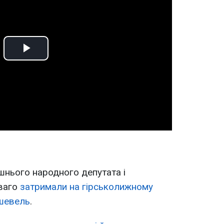
Play
Video
шнього народного депутата і
ваго
затримали на гірськолижному
шевель
.