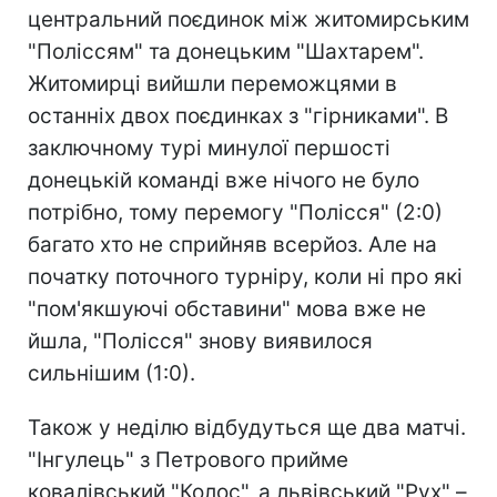
центральний поєдинок між житомирським
"Поліссям" та донецьким "Шахтарем".
Житомирці вийшли переможцями в
останніх двох поєдинках з "гірниками". В
заключному турі минулої першості
донецькій команді вже нічого не було
потрібно, тому перемогу "Полісся" (2:0)
багато хто не сприйняв всерйоз. Але на
початку поточного турніру, коли ні про які
"пом'якшуючі обставини" мова вже не
йшла, "Полісся" знову виявилося
сильнішим (1:0).
Також у неділю відбудуться ще два матчі.
"Інгулець" з Петрового прийме
ковалівський "Колос", а львівський "Рух" –