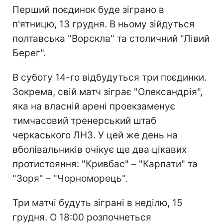
Перший поєдинок буде зіграно в
п'ятницю, 13 грудня. В ньому зійдуться
полтавська "Ворскла" та столичний "Лівий
Берег".
В суботу 14-го відбудуться три поєдинки.
Зокрема, свій матч зіграє "Олександрія",
яка на власній арені проекзаменує
тимчасовий тренерський штаб
черкаського ЛНЗ. У цей же день на
вболівальників очікує ще два цікавих
протистояння: "Кривбас" – "Карпати" та
"Зоря" – "Чорноморець".
Три матчі будуть зіграні в неділю, 15
грудня. О 18:00 розпочнеться