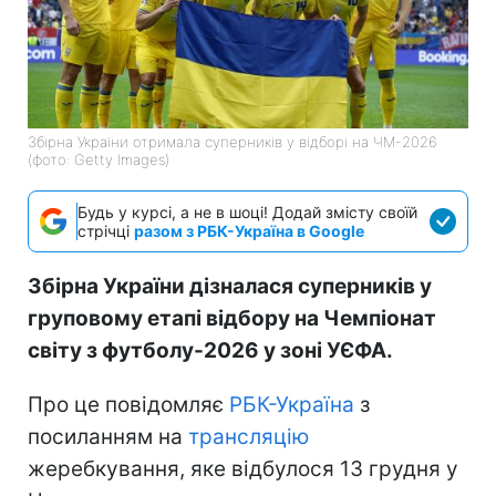
Збірна України отримала суперників у відборі на ЧМ-2026
(фото: Getty Images)
Будь у курсі, а не в шоці! Додай змісту своїй
стрічці
разом з РБК-Україна в Google
Збірна України дізналася суперників у
груповому етапі відбору на Чемпіонат
світу з футболу-2026 у зоні УЄФА.
Про це повідомляє
РБК-Україна
з
посиланням на
трансляцію
жеребкування, яке відбулося 13 грудня у