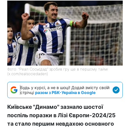
Фото: "Реал Сосьєдад" зробив гру ще в першому таймі
(x.com/realsociedaden)
Будь у курсі, а не в шоці! Додай змісту своїй
стрічці
разом з РБК-Україна в Google
Київське "Динамо" зазнало шостої
поспіль поразки в Лізі Європи-2024/25
та стало першим невдахою основного