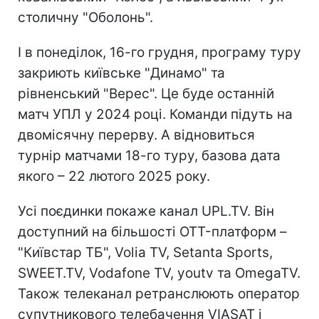
столичну "Оболонь".
І в понеділок, 16-го грудня, програму туру
закриють київське "Динамо" та
рівненський "Верес". Це буде останній
матч УПЛ у 2024 році. Команди підуть на
двомісячну перерву. А відновиться
турнір матчами 18-го туру, базова дата
якого – 22 лютого 2025 року.
Усі поєдинки покаже канал UPL.TV. Він
доступний на більшості OTT-платформ –
"Київстар ТБ", Volia TV, Setanta Sports,
SWEET.TV, Vodafone TV, youtv та OmegaTV.
Також телеканал ретранслюють оператор
супутникового телебачення VIASAT і