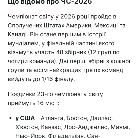
Що відомо про ЧС-2026
Чемпіонат світу у 2026 році пройде в
Сполучених Штатах Америки, Мексиці та
Канаді. Він стане першим в історії
мундіалем, у фінальній частині якого
візьмуть участь 48 збірних (12 груп по
чотири команди). Дві перші збірні з кожної
групи та вісім найкращих третіх команд
вийдуть до 1/16 фіналу.
Поєдинки 23-го чемпіонату світу
приймуть 16 міст:
у США
- Атланта, Бостон, Даллас,
Х'юстон, Канзас, Лос-Анджелес, Маямі,
Нью-Йорк, Філадельфія, Сан-