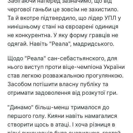
Забігаючи наперед зазначимо, що від
чергової ганьби це зовсім не захистило.
Та й вкотре підтвердило, що лідер УПЛ у
нинішньому стані на євроарені одиниця
не конкурентна. У яку форму гравців не
одягай. Навіть "Реала", мадридського.
Щодо "Реала" сан-себастьянского, для
нього виступ проти віце-чемпіона України
став легкою розважальною прогулянкою.
Засобом потішити власну публіку та
отримати задоволення від розкутої гри.
"Динамо" більш-менш трималося до
першого голу. Кияни навіть намагалися
створити щось в атаці. І хоча різниця в