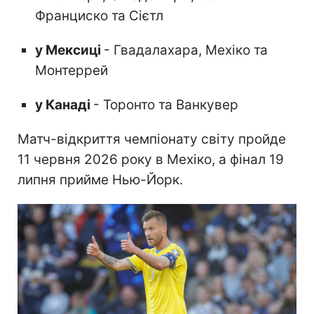
Франциско та Сієтл
у Мексиці
- Гвадалахара, Мехіко та
Монтеррей
у Канаді
- Торонто та Ванкувер
Матч-відкриття чемпіонату світу пройде
11 червня 2026 року в Мехіко, а фінал 19
липня прийме Нью-Йорк.