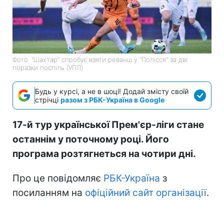
Фото: "Шахтар" спробує взяти реванш у "Полісся" за дві
поразки поспіль (УПЛ)
Будь у курсі, а не в шоці! Додай змісту своїй
стрічці
разом з РБК-Україна в Google
17-й тур української Прем'єр-ліги стане
останнім у поточному році. Його
програма розтягнеться на чотири дні.
Про це повідомляє
РБК-Україна
з
посиланням на
офіційний сайт організації
.