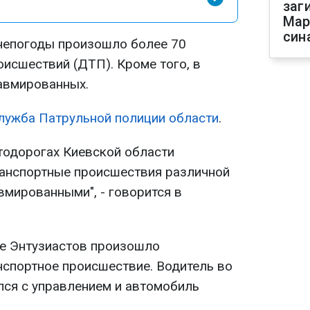
заг
Мар
син
 непогоды произошло более 70
исшествий (ДТП). Кроме того, в
равмированных.
лужба Патрульной полиции области
.
втодорогах Киевской области
анспортные происшествия различной
авмированными", - говорится в
це Энтузиастов произошло
спортное происшествие. Водитель во
лся с управлением и автомобиль