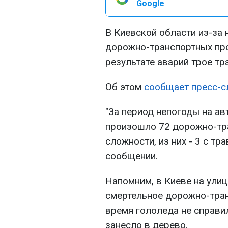
Google
В Киевской области из-за
дорожно-транспортных про
результате аварий трое т
Об этом
сообщает пресс-с
"За период непогоды на а
произошло 72 дорожно-тр
сложности, из них - 3 с тр
сообщении.
Напомним, в Киеве на ули
смертельное дорожно-тран
время гололеда не справи
занесло в дерево.