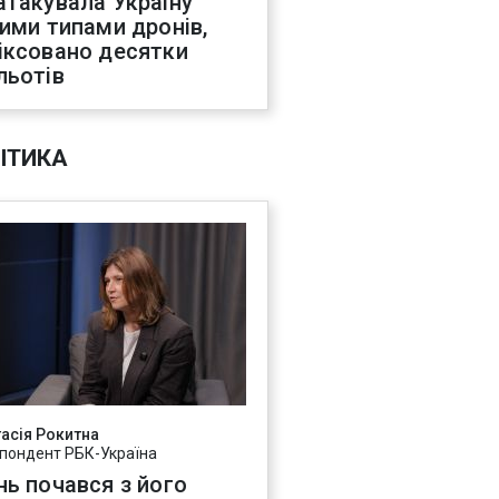
атакувала Україну
ними типами дронів,
іксовано десятки
льотів
ІТИКА
асія Рокитна
пондент РБК-Україна
нь почався з його