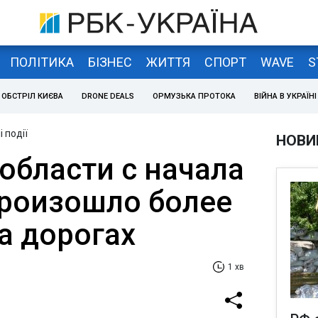
ПОЛІТИКА
БІЗНЕС
ЖИТТЯ
СПОРТ
WAVE
S
ОБСТРІЛ КИЄВА
DRONE DEALS
ОРМУЗЬКА ПРОТОКА
ВІЙНА В УКРАЇНІ
 події
НОВИ
области с начала
роизошло более
а дорогах
1 хв