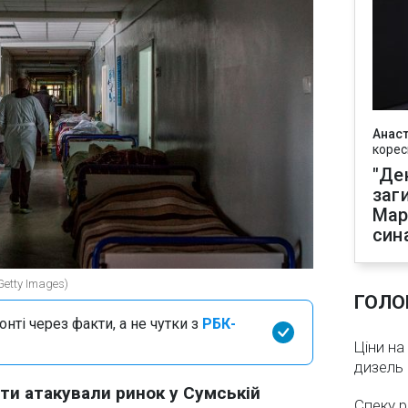
Анаст
корес
"Де
заг
Мар
син
Getty Images)
ГОЛО
нті через факти, а не чутки з
РБК-
Ціни на
дизель 
нти атакували ринок у Сумській
Спеку р