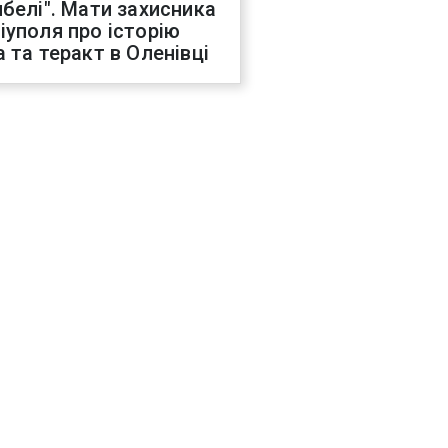
ибелі". Мати захисника
іуполя про історію
а та теракт в Оленівці