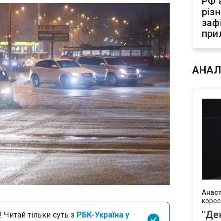
РФ 
різ
заф
при
АНАЛ
Анаст
корес
"Де
 Читай тільки суть з
РБК-Україна у