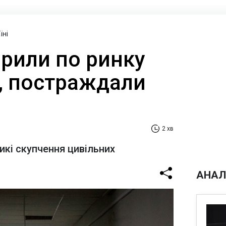
їні
арили по ринку
, постраждали
2 хв
икі скупчення цивільних
АНАЛ