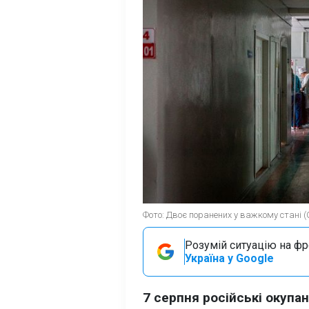
Фото: Двоє поранених у важкому стані (
Розумій ситуацію на фро
Україна у Google
7 серпня російські окупа