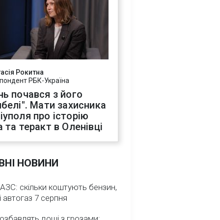
асія Рокитна
пондент РБК-Україна
нь почався з його
ибелі". Мати захисника
іуполя про історію
а та теракт в Оленівці
ВНІ НОВИНИ
 АЗС: скільки коштують бензин,
і автогаз 7 серпня
озбавлять дощі з грозами: