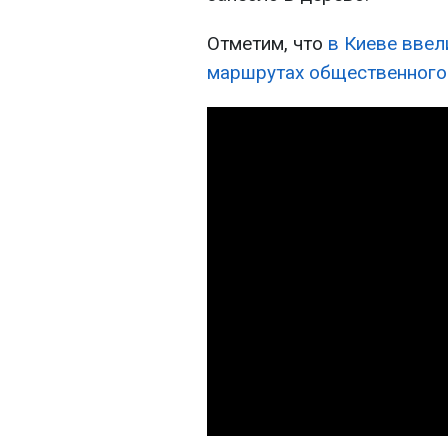
Отметим, что
в Киеве ввел
маршрутах общественного