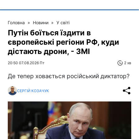
Головна
»
Новини
»
У світі
Путін боїться їздити в
європейські регіони РФ, куди
дістають дрони, - ЗМІ
20:50 07.08.2026 Пт
2 хв
Де тепер ховається російський диктатор?
СЕРГІЙ КОЗАЧУК