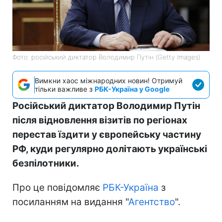
Фото: російський диктатор Володимир Путін (Getty Images)
Вимкни хаос міжнародних новин! Отримуй
тільки важливе з
РБК-Україна у Google
Російський диктатор Володимир Путін
після відновлення візитів по регіонах
перестав їздити у європейську частину
РФ, куди регулярно долітають українські
безпілотники.
Про це повідомляє
РБК-Україна
з
посиланням на видання "
Агентство
".