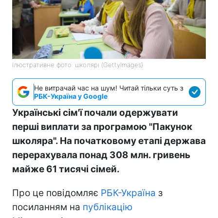
Ілюстративне фото: школярі (GettyImages)
Не витрачай час на шум! Читай тільки суть з
РБК-Україна у Google
Українські сім'ї почали одержувати
перші виплати за програмою "Пакунок
школяра". На початковому етапі держава
перерахувала понад 308 млн. гривень
майже 61 тисячі сімей.
Про це повідомляє
РБК-Україна
з
посиланням на
публікацію