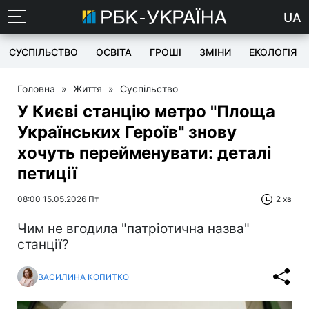
UA
СУСПІЛЬСТВО
ОСВІТА
ГРОШІ
ЗМІНИ
ЕКОЛОГІЯ
Головна
»
Життя
»
Суспільство
У Києві станцію метро "Площа
Українських Героїв" знову
хочуть перейменувати: деталі
петиції
08:00 15.05.2026 Пт
2 хв
Чим не вгодила "патріотична назва"
станції?
ВАСИЛИНА КОПИТКО