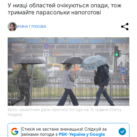
У низці областей очікуються опади, тож
тримайте парасольки напоготові
ІРИНА ГЛУХОВА
Фото: синоптики дали прогноз погоди на 15 травня (Getty
Images)
Стихія не застане зненацька! Слідкуй за
змінами погоди з
РБК-Україна у Google