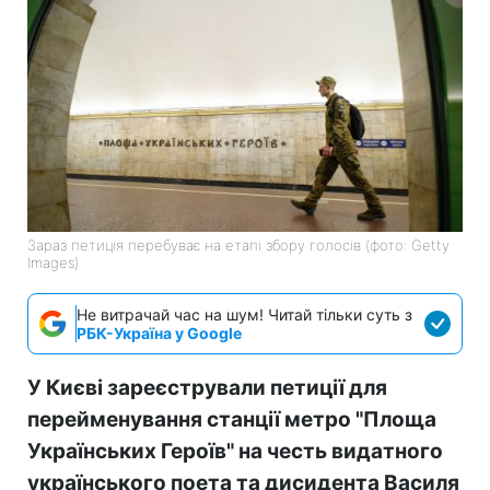
Зараз петиція перебуває на етапі збору голосів (фото: Getty
Images)
Не витрачай час на шум! Читай тільки суть з
РБК-Україна у Google
У Києві зареєстрували петиції для
перейменування станції метро "Площа
Українських Героїв" на честь видатного
українського поета та дисидента Василя