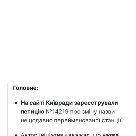
Головне:
На сайті Київради зареєстрували
петицію
№14219 про зміну назви
нещодавно перейменованої станції.
Автор ініціативи вважає, що
назва