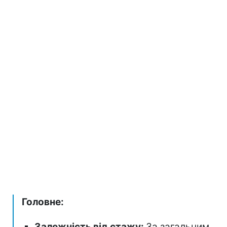
Головне:
Залежність від стажу:
За загальним