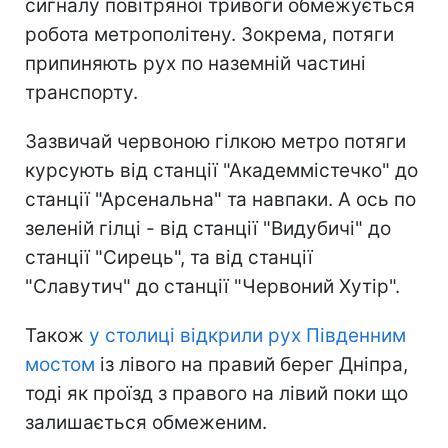
сигналу повітряної тривоги обмежується
робота метрополітену. Зокрема, потяги
припиняють рух по наземній частині
транспорту.
Зазвичай червоною гілкою метро потяги
курсують від станції "Академмістечко" до
станції "Арсенальна" та навпаки. А ось по
зеленій гілці - від станції "Видубичі" до
станції "Сирець", та від станції
"Славутич" до станції "Червоний Хутір".
Також
у столиці відкрили рух Південним
мостом
із лівого на правий берег Дніпра,
тоді як проїзд з правого на лівий поки що
залишається обмеженим.