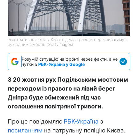
Ілюстративне фото: у Києві під час тривоги перекриватимуть
рух одним з мостів (GettyImages)
Розумій ситуацію на фронті через факти, а не
чутки з
РБК-Україна у Google
З 20 жовтня рух Подільським мостовим
переходом із правого на лівий берег
Дніпра буде обмежений під час
оголошення повітряної тривоги.
Про це повідомляє
РБК-Україна
з
посиланням
на патрульну поліцію Києва.