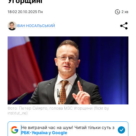
Угорщині
18:02 20.10.2025 Пн
2 хв
ІВАН НОСАЛЬСЬКИЙ
Фото: Петер Сійярто, голова МЗС Угорщини (flickr by
institut_ire)
Не витрачай час на шум! Читай тільки суть з
РБК-Україна у Google