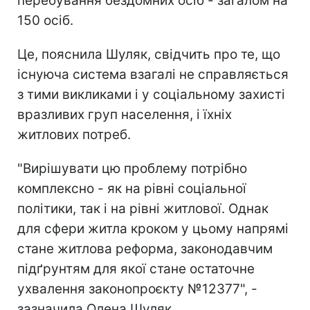
перебування бездомних осіб - загалом на
150 осіб.
Це, пояснила Шуляк, свідчить про те, що
існуюча система взагалі не справляється
з тими викликами і у соціальному захисті
вразливих груп населення, і їхніх
житлових потреб.
"Вирішувати цю проблему потрібно
комплексно - як на рівні соціальної
політики, так і на рівні житлової. Однак
для сфери житла кроком у цьому напрямі
стане житлова реформа, законодавчим
підґрунтям для якої стане остаточне
ухвалення законопроєкту №12377", -
зазначила Олена Шуляк.