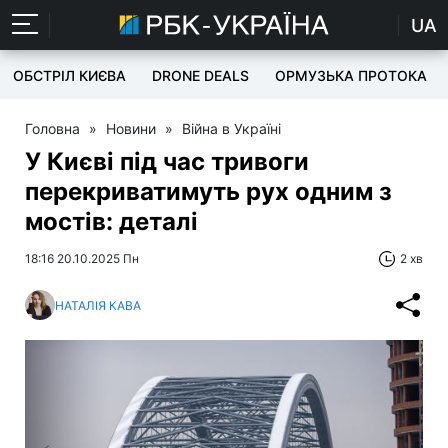
UA
ОБСТРІЛ КИЄВА
DRONE DEALS
ОРМУЗЬКА ПРОТОКА
Головна
»
Новини
»
Війна в Україні
У Києві під час тривоги
перекриватимуть рух одним з
мостів: деталі
18:16 20.10.2025 Пн
2 хв
НАТАЛІЯ КАВА