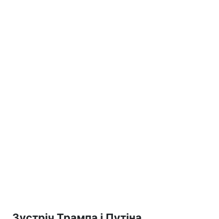
Зустріч Трампа і Путіна