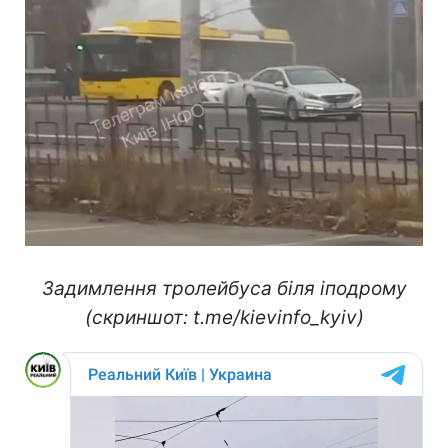
Задимлення тролейбуса біля іподрому
(скриншот: t.me/kievinfo_kyiv)