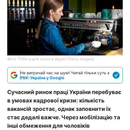
Фото: Робота для жінок в Україні (Getty Images)
Не витрачай час на шум! Читай тільки суть з
РБК-Україна у Google
Сучасний ринок праці України перебуває
в умовах кадрової кризи: кількість
вакансій зростає, однак заповнити їх
стає дедалі важче. Через мобілізацію та
інші обмеження для чоловіків