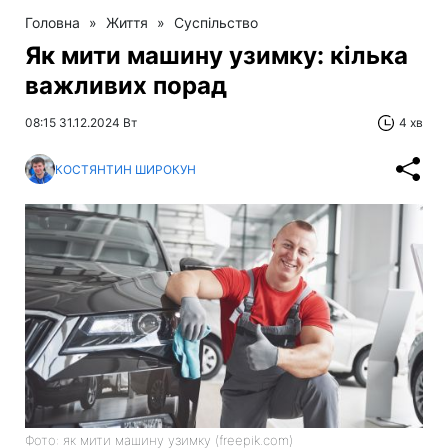
Головна
»
Життя
»
Суспільство
Як мити машину узимку: кілька
важливих порад
08:15 31.12.2024 Вт
4 хв
КОСТЯНТИН ШИРОКУН
Фото: як мити машину узимку (freepik.com)