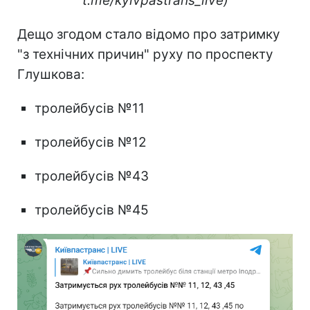
t.me/kyivpastrans_live)
Дещо згодом стало відомо про затримку
"з технічних причин" руху по проспекту
Глушкова:
тролейбусів №11
тролейбусів №12
тролейбусів №43
тролейбусів №45