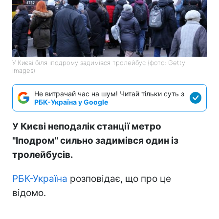
У Києві біля іподрому задимівся тролейбус (фото: Getty
Images)
Не витрачай час на шум! Читай тільки суть з
РБК-Україна у Google
У Києві неподалік станції метро
"Іподром" сильно задимівся один із
тролейбусів.
РБК-Україна
розповідає, що про це
відомо.