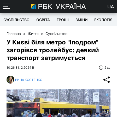
UA
СУСПІЛЬСТВО
ОСВІТА
ГРОШІ
ЗМІНИ
ЕКОЛОГІЯ
Головна
»
Життя
»
Суспільство
У Києві біля метро "Іподром"
загорівся тролейбус: деякий
транспорт затримується
10:26 31.12.2024 Вт
2 хв
ІРИНА КОСТЕНКО