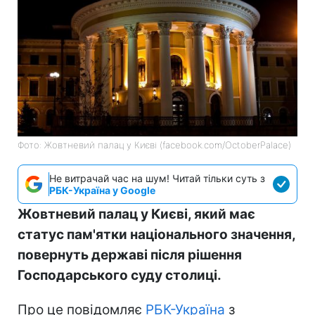
Фото: Жовтневий палац у Києві (facebook.com/OctoberPalace)
Не витрачай час на шум! Читай тільки суть з
РБК-Україна у Google
Жовтневий палац у Києві, який має
статус пам'ятки національного значення,
повернуть державі після рішення
Господарського суду столиці.
Про це повідомляє
РБК-Україна
з