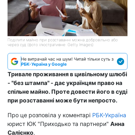
Поділити майно при розставанні можна добровільно або
через суд (фото ілюстративне: Getty Images)
Не витрачай час на шум! Читай тільки суть з
РБК-Україна у Google
Тривале проживання в цивільному шлюбі
- "без штампа" - дає українцям право на
спільне майно. Проте довести його в суді
при розставанні може бути непросто.
Про це розповіла у коментарі
РБК-Україна
юрист ЮК "Приходько та партнери"
Анна
Салієнко
.