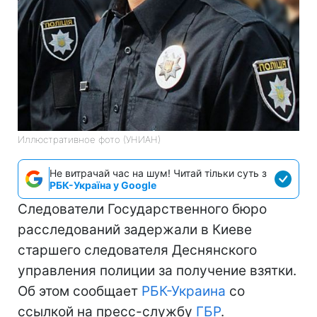
Иллюстративное фото (УНИАН)
Не витрачай час на шум! Читай тільки суть з
РБК-Україна у Google
Следователи Государственного бюро
расследований задержали в Киеве
старшего следователя Деснянского
управления полиции за получение взятки.
Об этом сообщает
РБК-Украина
со
ссылкой на пресс-службу
ГБР
.