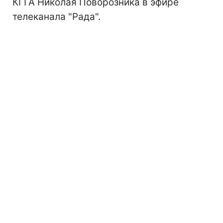
КГГА Николая Поворозника в эфире
телеканала "Рада".