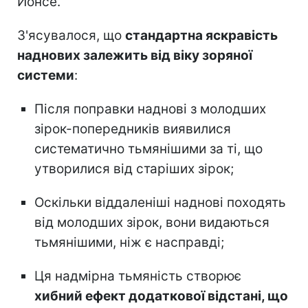
Йонсе.
З'ясувалося, що
стандартна яскравість
наднових залежить від віку зоряної
системи
:
Після поправки наднові з молодших
зірок-попередників виявилися
систематично тьмянішими за ті, що
утворилися від старіших зірок;
Оскільки віддаленіші наднові походять
від молодших зірок, вони видаються
тьмянішими, ніж є насправді;
Ця надмірна тьмяність створює
хибний ефект додаткової відстані, що