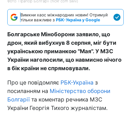
Фото: Прапор Болгарії (flickr com swiv)
Вимкни хаос міжнародних новин! Отримуй
тільки важливе з
РБК-Україна у Google
Болгарське Міноборони заявило, що
дрон, який вибухнув 8 серпня, міг бути
українською приманкою "Мая". У МЗС
України наголосили, що навмисно нічого
в бік країни не спрямовували.
Про це повідомляє
РБК-Україна
з
посиланням на
Міністерство оборони
Болгарії
та коментар речника МЗС
України Георгія Тихого журналістам.