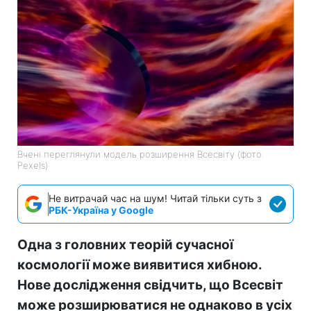
Вчені переглянули модель розширення Всесвіту (фото:
Pexels)
Не витрачай час на шум! Читай тільки суть з
РБК-Україна у Google
Одна з головних теорій сучасної
космології може виявитися хибною.
Нове дослідження свідчить, що Всесвіт
може розширюватися не однаково в усіх