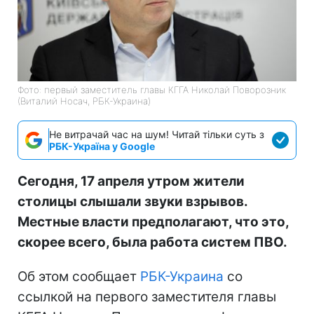
Фото: первый заместитель главы КГГА Николай Поворозник
(Виталий Носач, РБК-Украина)
Не витрачай час на шум! Читай тільки суть з
РБК-Україна у Google
Сегодня, 17 апреля утром жители
столицы слышали звуки взрывов.
Местные власти предполагают, что это,
скорее всего, была работа систем ПВО.
Об этом сообщает
РБК-Украина
со
ссылкой на первого заместителя главы