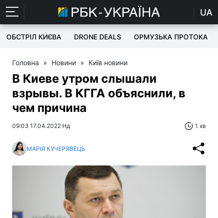
UA
ОБСТРІЛ КИЄВА
DRONE DEALS
ОРМУЗЬКА ПРОТОКА
Головна
»
Новини
»
Київ новини
В Киеве утром слышали
взрывы. В КГГА объяснили, в
чем причина
09:03 17.04.2022 Нд
1 хв
МАРІЯ КУЧЕРЯВЕЦЬ