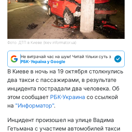
Фото: ДТП в Киеве (kiev.informator.ua)
Не витрачай час на шум! Читай тільки суть з
РБК-Україна у Google
В Киеве в ночь на 19 октября столкнулись
два такси с пассажирами, в результате
инцидента пострадали два человека. Об
этом сообщает
РБК-Украина
со ссылкой
на
"Информатор"
.
Инцидент произошел на улице Вадима
Гетьмана с участием автомобилей такси