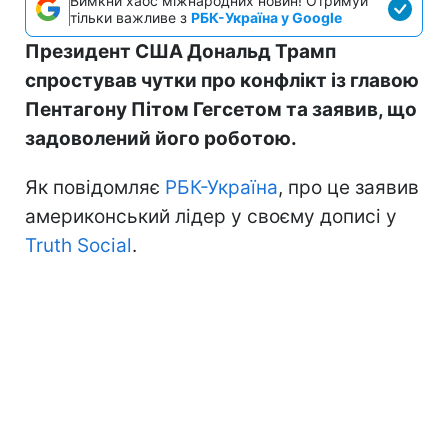
Вимкни хаос міжнародних новин! Отримуй
тільки важливе з
РБК-Україна у Google
Президент США Дональд Трамп
спростував чутки про конфлікт із главою
Пентагону Пітом Гегсетом та заявив, що
задоволений його роботою.
Як повідомляє
РБК-Україна
, про це заявив
америконський лідер у своєму дописі у
Truth Social
.