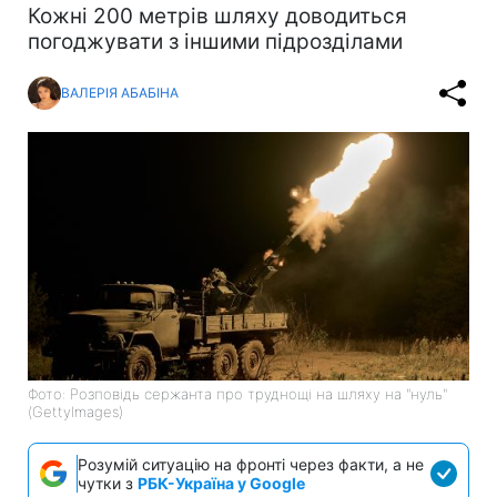
Кожні 200 метрів шляху доводиться
погоджувати з іншими підрозділами
ВАЛЕРІЯ АБАБІНА
Фото: Розповідь сержанта про труднощі на шляху на "нуль"
(GettyImages)
Розумій ситуацію на фронті через факти, а не
чутки з
РБК-Україна у Google