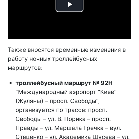
Play
Video
Также вносятся временные изменения в
работу ночных троллейбусных
маршрутов:
троллейбусный маршрут № 92Н
"Международный аэропорт "Киев"
(Жуляны) – просп. Свободы",
организуется по трассе: просп.
Свободы – ул. В. Порика – просп.
Правды – ул. Маршала Гречка – вул.
Стеценко – ул. Академика Щусева – ул.