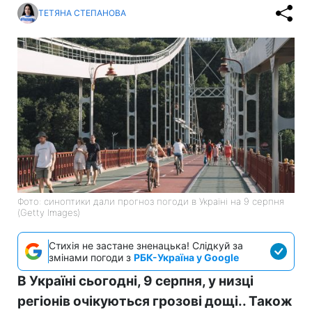
ТЕТЯНА СТЕПАНОВА
Фото: синоптики дали прогноз погоди в Україні на 9 серпня
(Getty Images)
Стихія не застане зненацька! Слідкуй за
змінами погоди з
РБК-Україна у Google
В Україні сьогодні, 9 серпня, у низці
регіонів очікуються грозові дощі.. Також