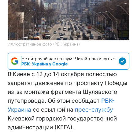
Иллюстративное фото (РБК-Украина)
Не витрачай час на шум! Читай тільки суть з
РБК-Україна у Google
В Киеве с 12 до 14 октября полностью
запретят движение по проспекту Победы
из-за монтажа фрагмента Шулявского
путепровода. Об этом сообщает
РБК-
Украина
со ссылкой на
прес-службу
Киевской городской государственной
администрации (КГГА).