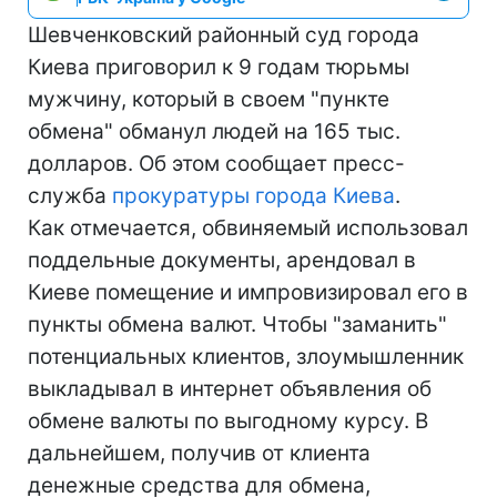
Шевченковский районный суд города
Киева приговорил к 9 годам тюрьмы
мужчину, который в своем "пункте
обмена" обманул людей на 165 тыс.
долларов. Об этом сообщает пресс-
служба
прокуратуры города Киева
.
Как отмечается, обвиняемый использовал
поддельные документы, арендовал в
Киеве помещение и импровизировал его в
пункты обмена валют. Чтобы "заманить"
потенциальных клиентов, злоумышленник
выкладывал в интернет объявления об
обмене валюты по выгодному курсу. В
дальнейшем, получив от клиента
денежные средства для обмена,