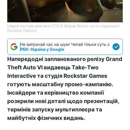
Маркетингова кампанія GTA 6 збирає безліч чуток (скриншот:
Rockstar Games)
Не витрачай час на шум! Читай тільки суть з
РБК-Україна у Google
Напередодні запланованого релізу Grand
Theft Auto VI видавець Take-Two
Interactive та студія Rockstar Games
готують масштабну промо-кампанію.
Інсайдери та керівництво компанії
розкрили нові деталі щодо презентацій,
термінів запуску мультиплеєра та
майбутніх фізичних видань.