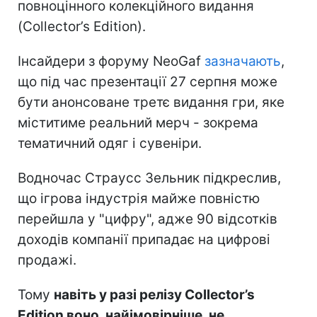
повноцінного колекційного видання
(Collector’s Edition).
Інсайдери з форуму NeoGaf
зазначають
,
що під час презентації 27 серпня може
бути анонсоване третє видання гри, яке
міститиме реальний мерч - зокрема
тематичний одяг і сувеніри.
Водночас Страусс Зельник підкреслив,
що ігрова індустрія майже повністю
перейшла у "цифру", адже 90 відсотків
доходів компанії припадає на цифрові
продажі.
Тому
навіть у разі релізу Collector’s
Edition воно, найімовірніше, не