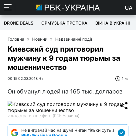
UA
DRONE DEALS
ОРМУЗЬКА ПРОТОКА
ВІЙНА В УКРАЇНІ
Головна
»
Новини
»
Надзвичайні події
Киевский суд приговорил
мужчину к 9 годам тюрьмы за
мошенничество
00:15 02.08.2018 Чт
1 хв
Он обманул людей на 165 тыс. долларов
Иллюстративное фото (РБК-Украина)
Не витрачай час на шум! Читай тільки суть з
РБК-Україна у Google