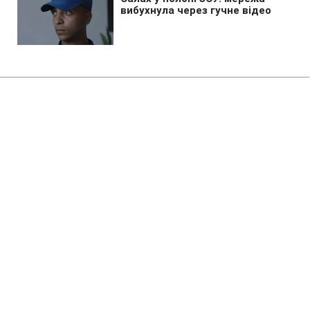
Головна
»
Новини
»
Війна в Україні
Керівник САП назвав єдиний
спосіб побороти корупцію в
оборонці
15:13 10.08.2026 Пн
2 хв
Наразі НАБУ та САП не вистачає людей та
ресурсів, щоб зробити це самостійно
ЮЛІЯ КАПІТОНОВА