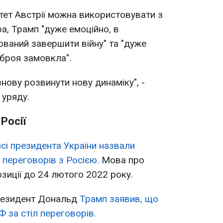
ітет Австрії можна використовувати з
а, Трамп "дуже емоційно, в
ований завершити війну" та "дуже
зброя замовкла".
знову розвинути нову динаміку", -
 уряду.
Росії
сі президента України назвали
 переговорів з Росією.
Мова про
озиції до 24 лютого 2022 року.
резидент Дональд
Трамп заявив, що
Ф за стіл переговорів.