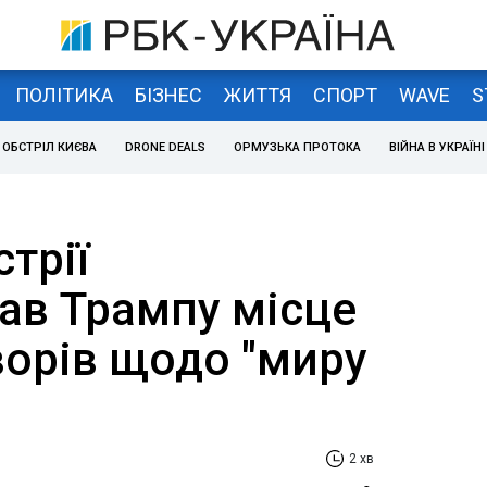
ПОЛІТИКА
БІЗНЕС
ЖИТТЯ
СПОРТ
WAVE
S
ОБСТРІЛ КИЄВА
DRONE DEALS
ОРМУЗЬКА ПРОТОКА
ВІЙНА В УКРАЇНІ
трії
ав Трампу місце
ворів щодо "миру
2 хв