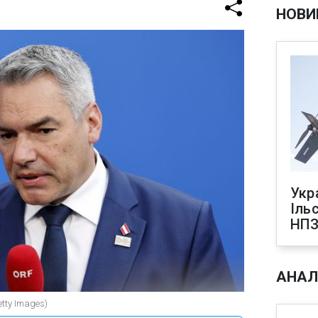
НОВИ
Укр
Іль
НПЗ
АНАЛ
tty Images)