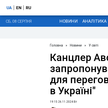
UA
EN
RU
НОВИНИ
АНАЛІТИКА
СБ, 08 СЕРПНЯ
Головна
»
Новини
»
У світі
Канцлер Авс
запропонув
для перего
в Україні"
19:15 26.11.2024 Вт