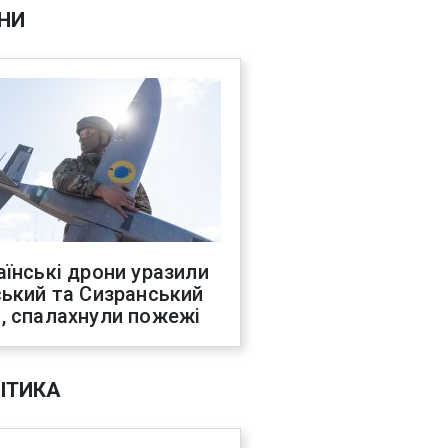
НИ
аїнські дрони уразили
ський та Сизранський
, спалахнули пожежі
ІТИКА