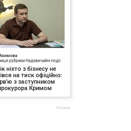
 Акимова
ниця рубрики Надзвичайні події
ік ніхто з бізнесу не
івся на тиск офіційно:
ерв'ю з заступником
прокурора Кримом