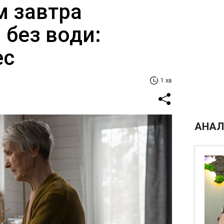
м завтра
 без води:
ес
1 хв
АНАЛ