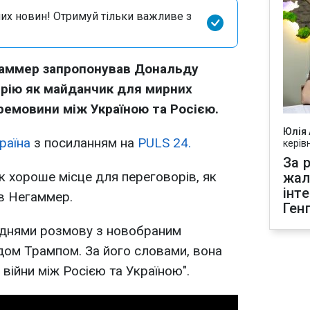
их новин! Отримуй тільки важливе з
гаммер запропонував Дональду
рію як майданчик для мирних
ремовини між Україною та Росією.
Юлія
раїна
з посиланням на
PULS 24.
керів
За р
к хороше місце для переговорів, як
жал
інт
ив Негаммер.
Ген
 днями розмову з новобраним
м Трампом. За його словами, вона
війни між Росією та Україною".