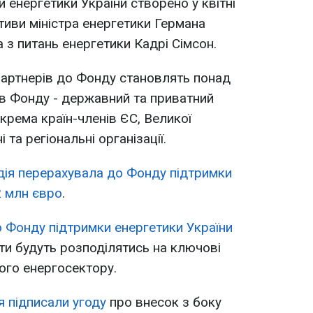
 енергетики України створено у квітні
ативи міністра енергетики Германа
 з питань енергетики Кадрі Сімсон.
партнерів до Фонду становлять понад
в Фонду - державний та приватний
окрема країн-членів ЄС, Великої
 та регіональні організації.
дія перерахувала до Фонду підтримки
2 млн євро
.
о Фонду підтримки енергетики України
ти будуть розподілятись на ключові
кого енергосектору.
ія підписали угоду
про внесок з боку