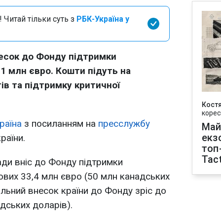
 Читай тільки суть з
РБК-Україна у
несок до Фонду підтримки
,1 млн євро. Кошти підуть на
ів та підтримку критичної
Кост
корес
раїна
з посиланням на
пресслужбу
Май
екз
раїни.
топ
Tact
ади вніс до Фонду підтримки
ових 33,4 млн євро (50 млн канадських
альний внесок країни до Фонду зріс до
дських доларів).