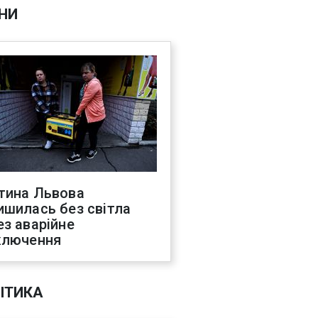
НИ
тина Львова
ишилась без світла
ез аварійне
ключення
ІТИКА