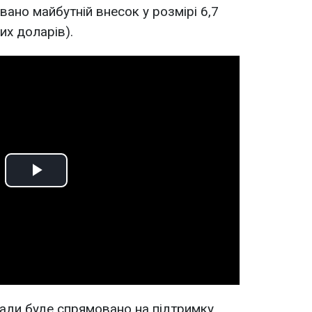
но майбутній внесок у розмірі 6,7
их доларів).
Play
Video
ади буде спрямовано на підтримку