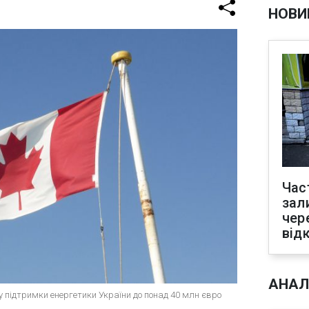
НОВИ
Час
зал
чер
від
АНАЛ
у підтримки енергетики України до понад 40 млн євро