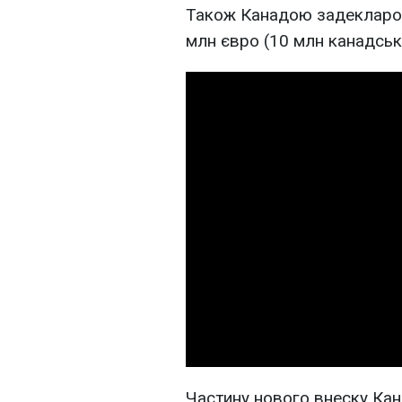
Також Канадою задекларова
млн євро (10 млн канадськ
Частину нового внеску Кан