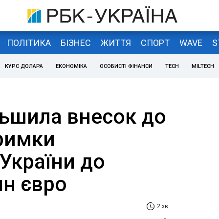
ПОЛІТИКА
БІЗНЕС
ЖИТТЯ
СПОРТ
WAVE
S
КУРС ДОЛАРА
ЕКОНОМІКА
ОСОБИСТІ ФІНАНСИ
TECH
MILTECH
льшила внесок до
римки
України до
лн євро
2 хв