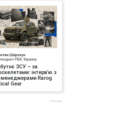
янтин Широкун
пондент РБК-Україна
бутнє ЗСУ – за
оскелетами: інтерв'ю з
-менеджерами Rarog
ical Gear