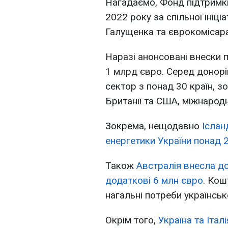
Нагадаємо, Фонд підтримки
2022 року за спільної ініці
Галущенка та єврокомісара
Наразі анонсовані внески 
1 млрд євро. Серед донорі
сектор з понад 30 країн, з
Британії та США, міжнародні
Зокрема, нещодавно
Іслан
енергетики України понад 
Також
Австралія внесла д
додаткові 6 млн євро
. Кош
нагальні потреби українсь
Окрім того,
Україна та Італ