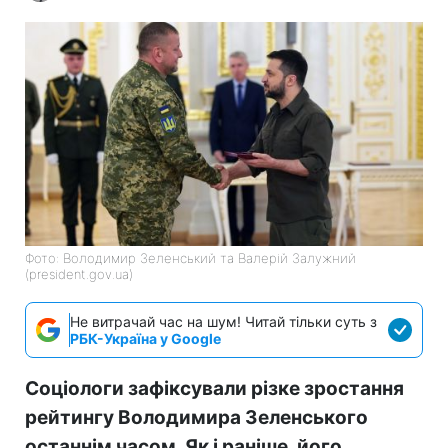
Фото: Володимир Зеленський та Валерій Залужний
(president.gov.ua)
Не витрачай час на шум! Читай тільки суть з
РБК-Україна у Google
Соціологи зафіксували різке зростання
рейтингу Володимира Зеленського
останнім часом. Як і раніше, його