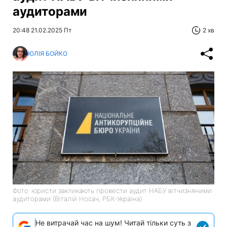
аудиторами
20:48 21.02.2025 Пт
2 хв
ЮЛІЯ БОЙКО
Фото: юристи закликають провести аудит НАБУ вітчизняними
аудиторами (Віталій Носач, РБК-Україна)
Не витрачай час на шум! Читай тільки суть з