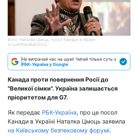
Фото: Наталка Цмоць, посол Канади в Україні
(x.com/NatalkaCmoc)
Не витрачай час на шум! Читай тільки суть з
РБК-Україна у Google
Канада проти повернення Росії до
"Великої сімки". Україна залишається
пріоритетом для G7.
Як передає
РБК-Україна
, про це посол
Канади в Україні Наталка Цмоць заявила
на Київському безпековому форумі
.