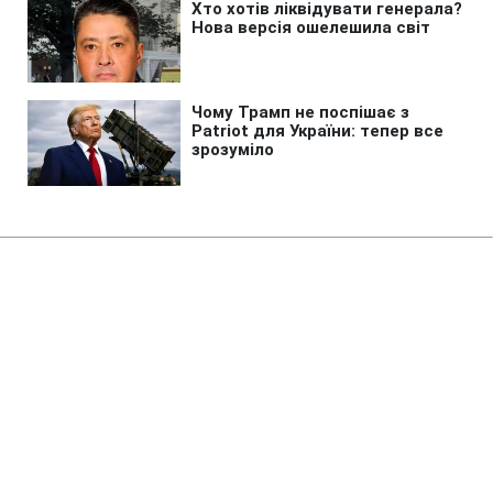
Головна
»
Новини
»
Війна в Україні
Росіяни атакували поїзд Суми -
Київ: що відомо про наслідки
10:17 08.08.2026 Сб
1 хв
Залізничники встигли відвести людей від
небезпеки, однак без наслідків для поїзда
не обійшлося