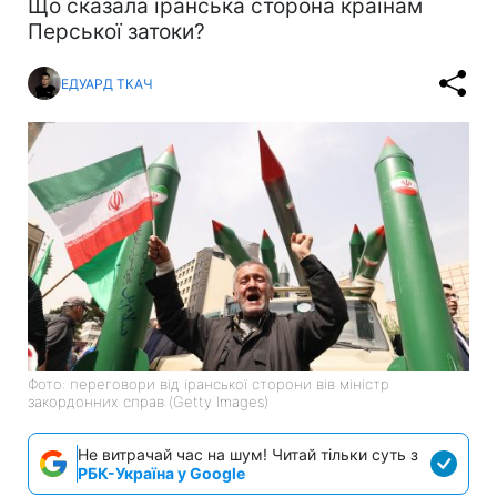
Що сказала іранська сторона країнам
Перської затоки?
ЕДУАРД ТКАЧ
Фото: переговори від іранської сторони вів міністр
закордонних справ (Getty Images)
Не витрачай час на шум! Читай тільки суть з
РБК-Україна у Google