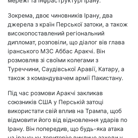
мережі та інфраструктурі Ірану.
Зокрема, двоє чиновників Ірану, два
джерела з країн Перської затоки, а також
високопоставлений регіональний
дипломат, розповіли, що діалог вів глава
іранського МЗС Аббас Аракчі. Він
розмовляв зі своїми колегами з
Туреччини, Саудівської Аравії, Катару, а
також з командувачем армії Пакистану.
Під час розмови Аракчі закликав
союзників США у Перській затоці
використати свій вплив на Трампа, щоб
відмовити його від відновлення ударів по
Ірану. Він попередив, що будь-яка атака
на іранську територію викличе заходи у