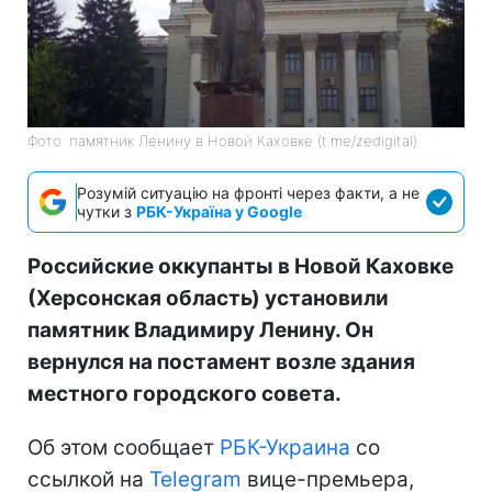
Фото: памятник Ленину в Новой Каховке (t.me/zedigital)
Розумій ситуацію на фронті через факти, а не
чутки з
РБК-Україна у Google
Российские оккупанты в Новой Каховке
(Херсонская область) установили
памятник Владимиру Ленину. Он
вернулся на постамент возле здания
местного городского совета.
Об этом сообщает
РБК-Украина
со
ссылкой на
Telegram
вице-премьера,