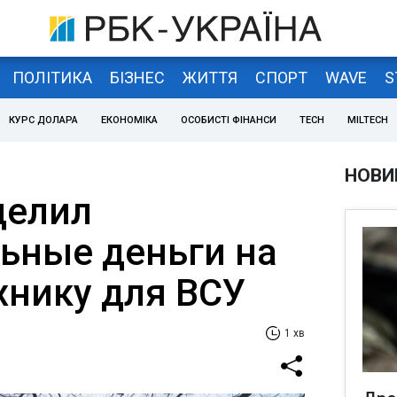
ПОЛІТИКА
БІЗНЕС
ЖИТТЯ
СПОРТ
WAVE
S
КУРС ДОЛАРА
ЕКОНОМІКА
ОСОБИСТІ ФІНАНСИ
TECH
MILTECH
НОВИ
делил
ьные деньги на
хнику для ВСУ
1 хв