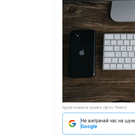
Apple оновила прайси (фото: Pexels)
Не витрачай час на шум!
Google