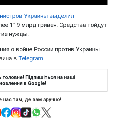
инистров Украины выделил
ее 119 млрд гривен. Средства пойдут
гие нужды.
ия о войне России против Украины
раина в
Telegram
.
ь головне! Підпишіться на наші
новлення в Google!
 нас там, де вам зручно!