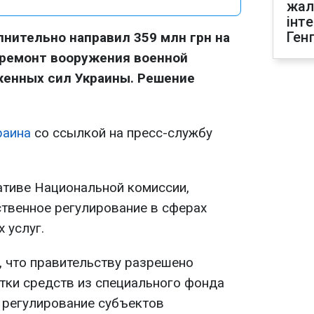
жал
інт
Ген
нительно направил 359 млн грн на
 ремонт вооружения военной
женных сил Украины. Решение
аина
со ссылкой на пресс-службу
ативе Национальной комиссии,
твенное регулирование в сферах
 услуг.
, что правительству разрешено
атки средств из специального фонда
 регулирование субъектов