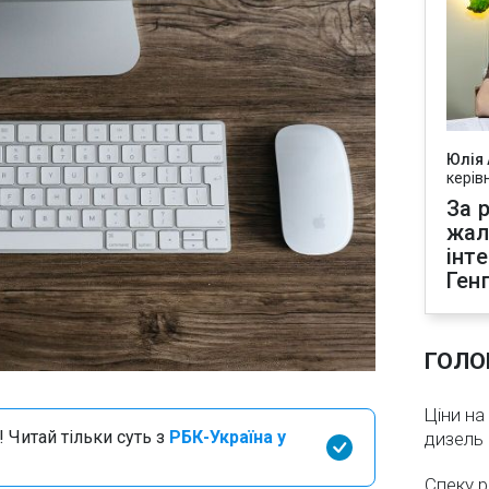
Юлія
керів
За р
жал
інт
Ген
ГОЛО
Ціни на
 Читай тільки суть з
РБК-Україна у
дизель 
Спеку р