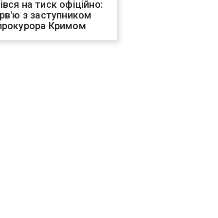
івся на тиск офіційно:
ерв'ю з заступником
прокурора Кримом