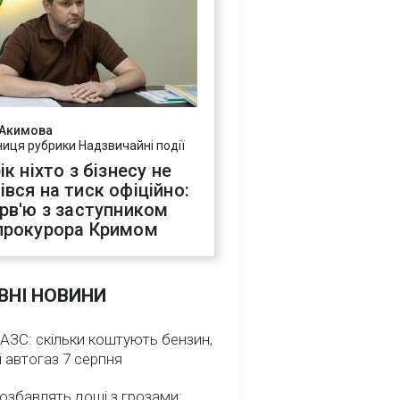
 Акимова
ниця рубрики Надзвичайні події
ік ніхто з бізнесу не
івся на тиск офіційно:
ерв'ю з заступником
прокурора Кримом
ВНІ НОВИНИ
 АЗС: скільки коштують бензин,
і автогаз 7 серпня
озбавлять дощі з грозами: