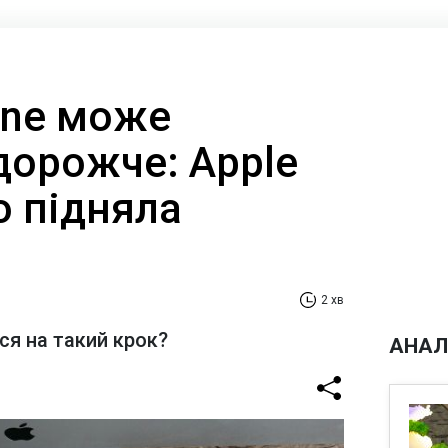
one може
дорожче: Apple
о підняла
2 хв
ся на такий крок?
АНАЛ