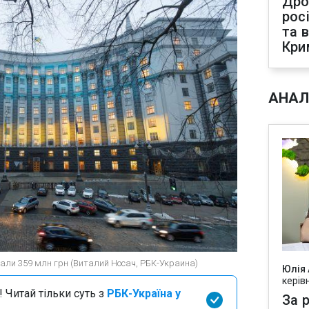
Дро
рос
та 
Кри
АНАЛ
дали 359 млн грн (Виталий Носач, РБК-Украина)
Юлія
керів
 Читай тільки суть з
РБК-Україна у
За р