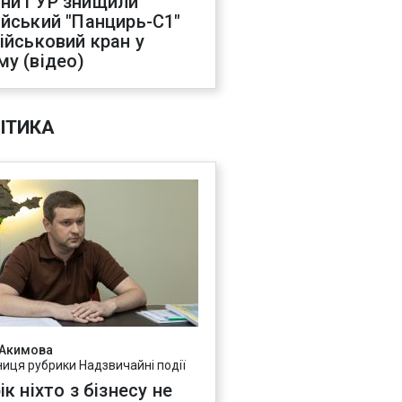
ни ГУР знищили
ійський "Панцирь-С1"
військовий кран у
му (відео)
ІТИКА
 Акимова
ниця рубрики Надзвичайні події
ік ніхто з бізнесу не