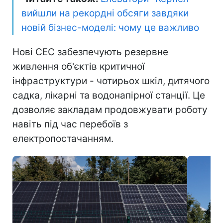
вийшли на рекордні обсяги завдяки
новій бізнес-моделі: чому це важливо
Нові СЕС забезпечують резервне
живлення об'єктів критичної
інфраструктури - чотирьох шкіл, дитячого
садка, лікарні та водонапірної станції. Це
дозволяє закладам продовжувати роботу
навіть під час перебоїв з
електропостачанням.