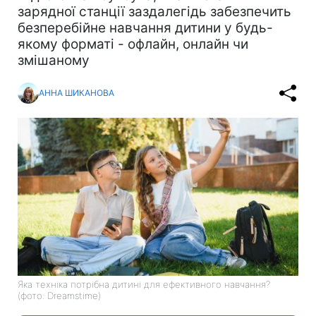
зарядної станції заздалегідь забезпечить
безперебійне навчання дитини у будь-
якому форматі - офлайн, онлайн чи
змішаному
АННА ШИКАНОВА
Яка техніка потрібна дитині для ефективного навчання?
(фото: Dreamstime)