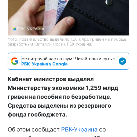
Фото: правительство выделило 1,26 млрд гривен на помощь
безработным (Виталий Носач, РБК-Украина)
Не витрачай час на шум! Читай тільки суть з
РБК-Україна у Google
Кабинет министров выделил
Министерству экономики 1,259 млрд
гривен на пособия по безработице.
Средства выделены из резервного
фонда госбюджета.
Об этом сообщает
РБК-Украина
со