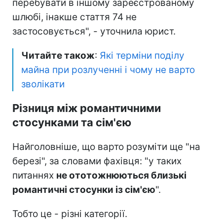
перебувати в іншому зареєстрованому
шлюбі, інакше стаття 74 не
застосовується", - уточнила юрист.
Читайте також
:
Які терміни поділу
майна при розлученні і чому не варто
зволікати
Різниця між романтичними
стосунками та сім'єю
Найголовніше, що варто розуміти ще "на
березі", за словами фахівця: "у таких
питаннях
не ототожню
ються близькі
романтичні стосунки із сім'єю
".
Тобто це - різні категорії.