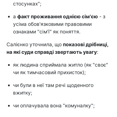
стосунках";
а
факт проживання однією сім'єю
- з
усіма обов'язковими правовими
ознаками "сім'ї" як поняття.
Салієнко уточнила, що
показові дрібниці,
на які суди справді звертають увагу
:
як людина сприймала житло (як "своє"
чи як тимчасовий прихисток);
чи були в неї там речі щоденного
вжитку;
чи оплачувала вона "комуналку";