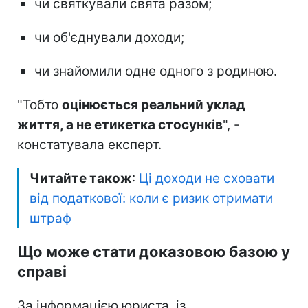
чи святкували свята разом;
чи об'єднували доходи;
чи знайомили одне одного з родиною.
"Тобто
оцінюється реальний уклад
життя, а не етикетка стосунків
", -
констатувала експерт.
Читайте також
:
Ці доходи не сховати
від податкової: коли є ризик отримати
штраф
Що може стати доказовою базою у
справі
За інформацією юриста, із