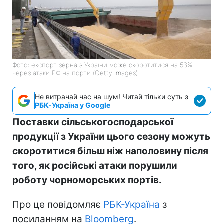
Фото: експорт зерна з України може скоротитися на 53%
через атаки РФ на порти (Getty Images)
Не витрачай час на шум! Читай тільки суть з
РБК-Україна у Google
Поставки сільськогосподарської
продукції з України цього сезону можуть
скоротитися більш ніж наполовину після
того, як російські атаки порушили
роботу чорноморських портів.
Про це повідомляє
РБК-Україна
з
посиланням на
Bloomberg
.