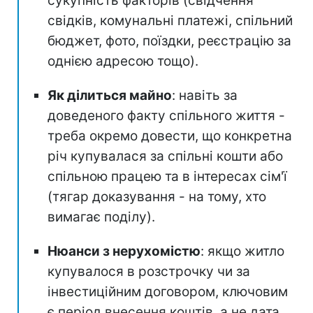
сукупність факторів (свідчення
свідків, комунальні платежі, спільний
бюджет, фото, поїздки, реєстрацію за
однією адресою тощо).
Як ділиться майно
: навіть за
доведеного факту спільного життя -
треба окремо довести, що конкретна
річ купувалася за спільні кошти або
спільною працею та в інтересах сім'ї
(тягар доказування - на тому, хто
вимагає поділу).
Нюанси з нерухомістю
: якщо житло
купувалося в розстрочку чи за
інвестиційним договором, ключовим
є період внесення коштів, а не дата