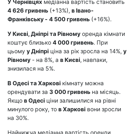
У Чернівцях
медіанна вартість становить
4 626 гривень
(+13%),
в Івано-
Франківську -
4 500 гривень
(+16%).
У Києві, Дніпрі та Рівному
оренда кімнати
коштує близько
4 000 гривень
. При
цьому
у Дніпрі
ціна за рік зросла на 14%,
у
Рівному
- на 8%, а
в Києві
, навпаки,
знизилася на 5%.
В Одесі та Харкові
кімнату можна
орендувати за
3 000 гривень
на місяць.
Якщо
в Одесі
ціни залишилися на рівні
минулого року, то
в Харкові
вони зросли
на 30%.
Найнижча медіанна вартість оренди