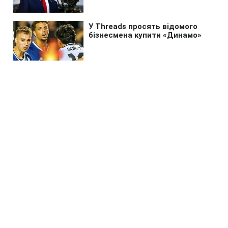
Головна
»
Життя
»
Суспільство
УЗ терміново змінює маршрути
поїздів: де запровадили
трансфери й обмеження
13:34 07.08.2026 Пт
4 хв
Декому з пасажирів доведеться змінити
план подорожі через небезпеку в дорозі