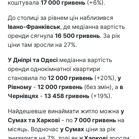
коштувала
17 000 гривень
(+6%).
До столиці за рівнем цін наблизився
Івано-Франківськ
, де медіанна вартість
оренди сягнула
16 500 гривень
. За рік
ціни там зросли на 27%.
У Дніпрі та Одесі
медіанна вартість
оренди однокімнатної квартири
становила по
12 000 гривень
(+20%),
у
Рівному
-
12 000 гривень
(без змін), а
в
Чернівцях
-
13 458 гривень
(+19%).
Найдешевше винаймати житло можна
у
Сумах та Харкові
- по
7 000 гривень
на
місяць. Водночас
у Сумах
ціни за рік
знизилися на 7%, тоді як
у Харкові
зросли