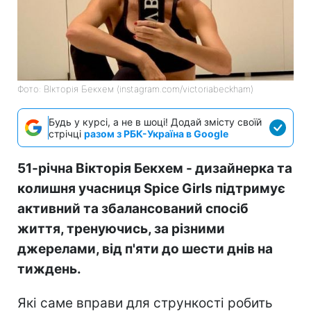
Фото: ВІкторія Бекхем (instagram.com/victoriabeckham)
Будь у курсі, а не в шоці! Додай змісту своїй
стрічці
разом з РБК-Україна в Google
51-річна Вікторія Бекхем - дизайнерка та
колишня учасниця Spice Girls підтримує
активний та збалансований спосіб
життя, тренуючись, за різними
джерелами, від п'яти до шести днів на
тиждень.
Які саме вправи для стрункості робить