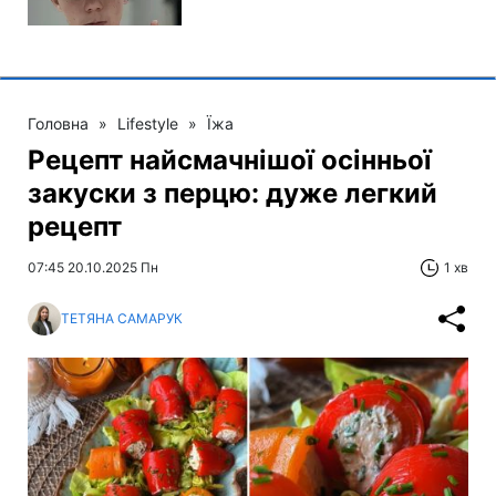
Головна
»
Lifestyle
»
Їжа
Рецепт найсмачнішої осінньої
закуски з перцю: дуже легкий
рецепт
07:45 20.10.2025 Пн
1 хв
ТЕТЯНА САМАРУК