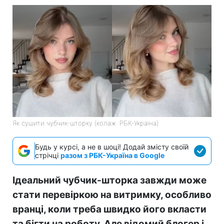
Як сушити чубчик-шторку (колаж: РБК-Україна)
Будь у курсі, а не в шоці! Додай змісту своїй
стрічці
разом з РБК-Україна в Google
Ідеальний чубчик-шторка завжди може
стати перевіркою на витримку, особливо
вранці, коли треба швидко його вкласти
та бігти на роботу. Але відомий блогер і