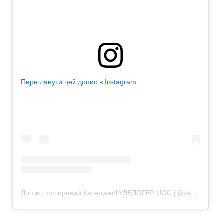
Переглянути цей допис в Instagram
Допис, поширений КатеринаФУДБЛОГЕР‍ UGC (@katia_cooking_)