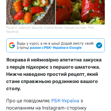
Рецепт смачної закуски з запечених перців (колаж: РБК-
Україна)
Будь у курсі, а не в шоці! Додай змісту своїй
стрічці
разом з РБК-Україна в Google
Яскрава й неймовірно апетитна закуска
з перців підкорює з першого шматочка.
Нижче наведено простий рецепт, який
стане справжньою родзинкою вашого
столу.
Про це повідомляє
РБК-Україна
з
посиланням на Instagram-сторінку