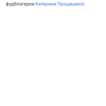
фудблогерки
Катерини Процишиної
.