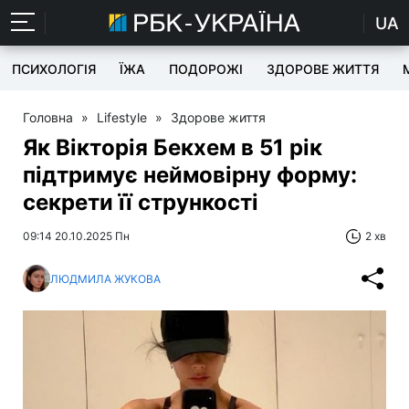
UA
ПСИХОЛОГІЯ
ЇЖА
ПОДОРОЖІ
ЗДОРОВЕ ЖИТТЯ
Головна
»
Lifestyle
»
Здорове життя
Як Вікторія Бекхем в 51 рік
підтримує неймовірну форму:
секрети її стрункості
09:14 20.10.2025 Пн
2 хв
ЛЮДМИЛА ЖУКОВА