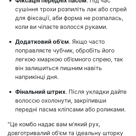
Фіксація передніх пасом
. Під час
сушіння трохи розпиліть лак або спрей
для фіксації, аби форма не розпалась,
коли ви чіпаєте волосся руками.
Додатковий об’єм
. Якщо часто
поправляєте чубчик, обробіть його
легкою хмаркою об’ємного спрею, так
він залишиться пишним навіть
наприкінці дня.
Фінальний штрих
. Після укладки дайте
волоссю охолонути, закріпивши
передні пасма кліпсами або роликами.
"Це комбо надає вам м'який рух,
довготривалий об'єм та ідеальну шторку