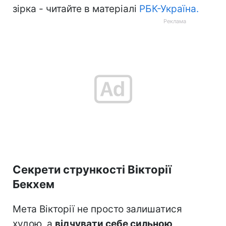
зірка - читайте в матеріалі
РБК-Україна.
Секрети стрункості Вікторії
Бекхем
Мета Вікторії не просто залишатися
худою, а
відчувати себе сильною,