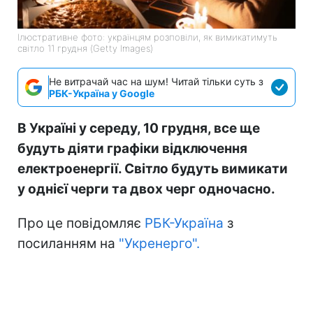
Ілюстративне фото: українцям розповіли, як вимикатимуть
світло 11 грудня (Getty Images)
Не витрачай час на шум! Читай тільки суть з
РБК-Україна у Google
В Україні у середу, 10 грудня, все ще
будуть діяти графіки відключення
електроенергії. Світло будуть вимикати
у однієї черги та двох черг одночасно.
Про це повідомляє
РБК-Україна
з
посиланням на
"
Укренерго
".