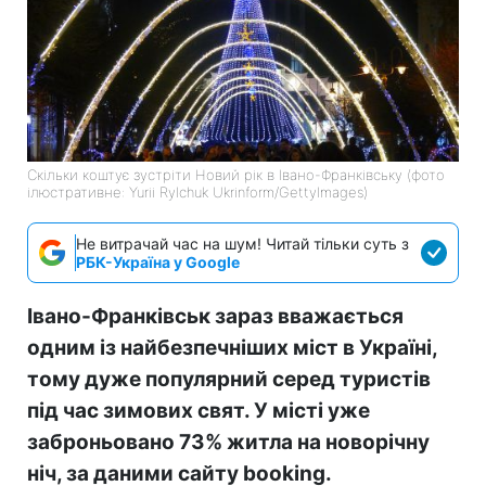
Скільки коштує зустріти Новий рік в Івано-Франківську (фото
ілюстративне: Yurii Rylchuk Ukrinform/GettyImages)
Не витрачай час на шум! Читай тільки суть з
РБК-Україна у Google
Івано-Франківськ зараз вважається
одним із найбезпечніших міст в Україні,
тому дуже популярний серед туристів
під час зимових свят. У місті уже
заброньовано 73% житла на новорічну
ніч, за даними сайту booking.