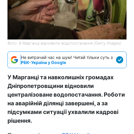
Фото: В Марганці відновили водопостачання (Getty Images)
Не витрачай час на шум! Читай тільки суть з
РБК-Україна у Google
У Марганці та навколишніх громадах
Дніпропетровщини відновили
централізоване водопостачання. Роботи
на аварійній ділянці завершені, а за
підсумками ситуації ухвалили кадрові
рішення.