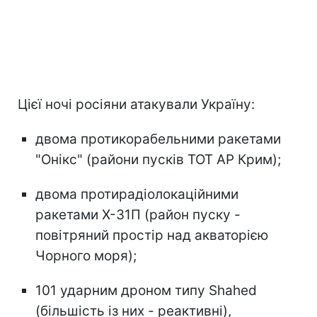
Цієї ночі росіяни атакували Україну:
двома протикорабельними ракетами
"Онікс" (райони пусків ТОТ АР Крим);
двома протирадіолокаційними
ракетами Х-31П (район пуску -
повітряний простір над акваторією
Чорного моря);
101 ударним дроном типу Shahed
(більшість із них - реактивні),