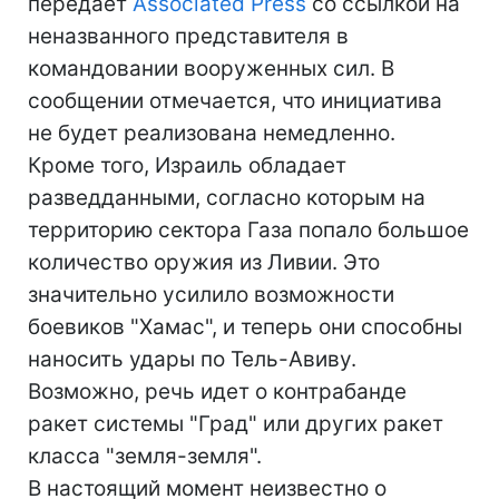
передает
Associated Press
со ссылкой на
неназванного представителя в
командовании вооруженных сил. В
сообщении отмечается, что инициатива
не будет реализована немедленно.
Кроме того, Израиль обладает
разведданными, согласно которым на
территорию сектора Газа попало большое
количество оружия из Ливии. Это
значительно усилило возможности
боевиков "Хамас", и теперь они способны
наносить удары по Тель-Авиву.
Возможно, речь идет о контрабанде
ракет системы "Град" или других ракет
класса "земля-земля".
В настоящий момент неизвестно о