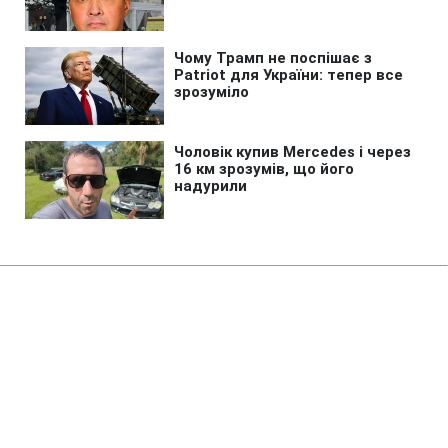
Головна
»
Новини
»
У світі
Трамп пригрозив в'язницею
винним у витоку даних про
дефіцит ракет
09:14 06.08.2026 Чт
2 хв