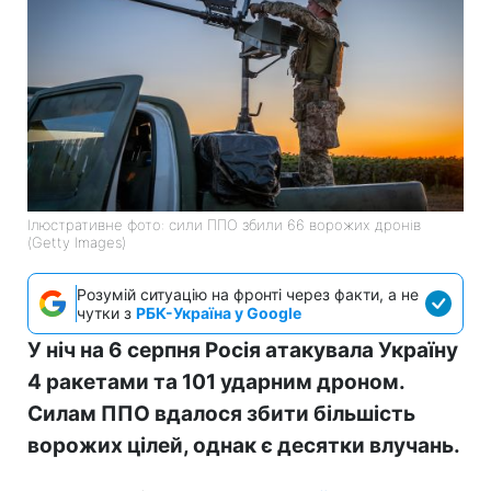
Ілюстративне фото: сили ППО збили 66 ворожих дронів
(Getty Images)
Розумій ситуацію на фронті через факти, а не
чутки з
РБК-Україна у Google
У ніч на 6 серпня Росія атакувала Україну
4 ракетами та 101 ударним дроном.
Силам ППО вдалося збити більшість
ворожих цілей, однак є десятки влучань.