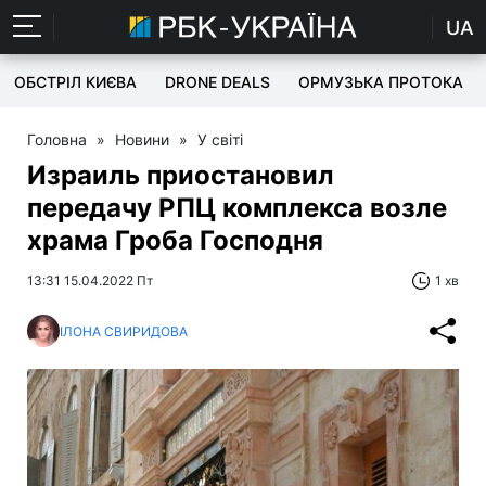
UA
ОБСТРІЛ КИЄВА
DRONE DEALS
ОРМУЗЬКА ПРОТОКА
Головна
»
Новини
»
У світі
Израиль приостановил
передачу РПЦ комплекса возле
храма Гроба Господня
13:31 15.04.2022 Пт
1 хв
ІЛОНА СВИРИДОВА