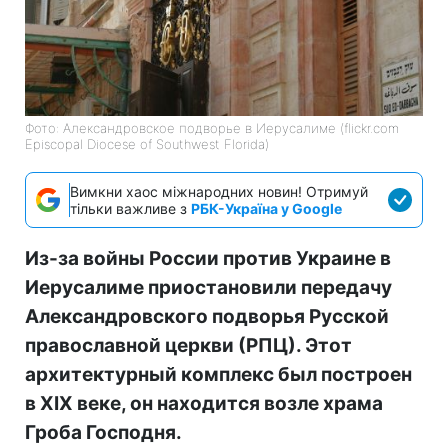
Фото: Александровское подворье в Иерусалиме (flickr.com
Episcopal Diocese of Southwest Florida)
Вимкни хаос міжнародних новин! Отримуй
тільки важливе з
РБК-Україна у Google
Из-за войны России против Украине в
Иерусалиме приостановили передачу
Александровского подворья Русской
православной церкви (РПЦ). Этот
архитектурный комплекс был построен
в XIX веке, он находится возле храма
Гроба Господня.