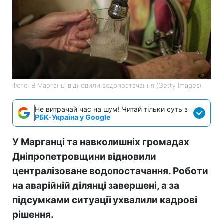
Фото: В Марганці відновили водопостачання (Getty Images)
Не витрачай час на шум! Читай тільки суть з
РБК-Україна у Google
У Марганці та навколишніх громадах
Дніпропетровщини відновили
централізоване водопостачання. Роботи
на аварійній ділянці завершені, а за
підсумками ситуації ухвалили кадрові
рішення.