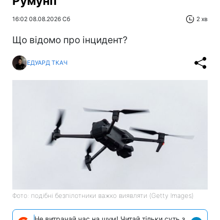
Румунії
16:02 08.08.2026 Сб
2 хв
Що відомо про інцидент?
ЕДУАРД ТКАЧ
Фото: подібні безпілотники важко виявляти (Getty Images)
Не витрачай час на шум! Читай тільки суть з