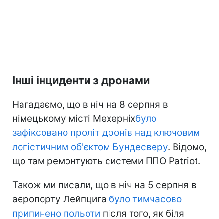
Інші інциденти з дронами
Нагадаємо, що в ніч на 8 серпня в
німецькому місті Мехерніх
було
зафіксовано проліт дронів над ключовим
логістичним об'єктом Бундесверу
. Відомо,
що там ремонтують системи ППО Patriot.
Також ми писали, що в ніч на 5 серпня в
аеропорту Лейпцига
було тимчасово
припинено польоти
після того, як біля