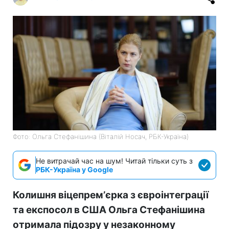
Фото: Ольга Стефанішина (Віталій Носач, РБК-Україна)
Не витрачай час на шум! Читай тільки суть з
РБК-Україна у Google
Колишня віцепремʼєрка з євроінтеграції
та експосол в США Ольга Стефанішина
отримала підозру у незаконному