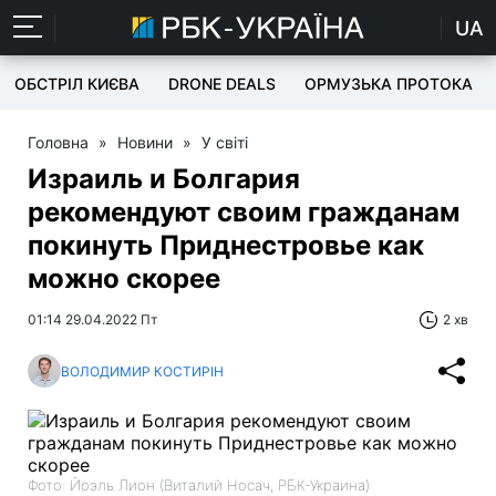
UA
ОБСТРІЛ КИЄВА
DRONE DEALS
ОРМУЗЬКА ПРОТОКА
Головна
»
Новини
»
У світі
Израиль и Болгария
рекомендуют своим гражданам
покинуть Приднестровье как
можно скорее
01:14 29.04.2022 Пт
2 хв
ВОЛОДИМИР КОСТИРІН
Фото: Йоэль Лион (Виталий Носач, РБК-Украина)