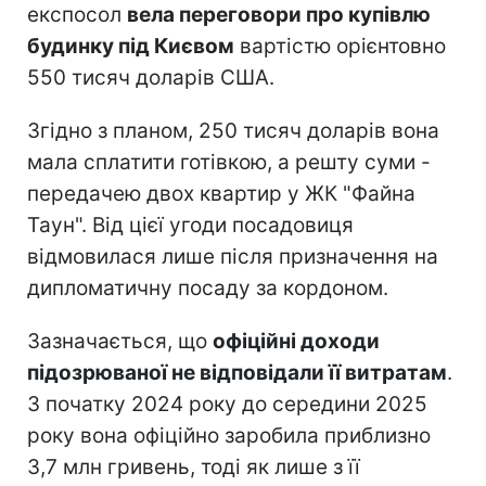
експосол
вела переговори про купівлю
будинку під Києвом
вартістю орієнтовно
550 тисяч доларів США.
Згідно з планом, 250 тисяч доларів вона
мала сплатити готівкою, а решту суми -
передачею двох квартир у ЖК "Файна
Таун". Від цієї угоди посадовиця
відмовилася лише після призначення на
дипломатичну посаду за кордоном.
Зазначається, що
офіційні доходи
підозрюваної не відповідали її витратам
.
З початку 2024 року до середини 2025
року вона офіційно заробила приблизно
3,7 млн гривень, тоді як лише з її