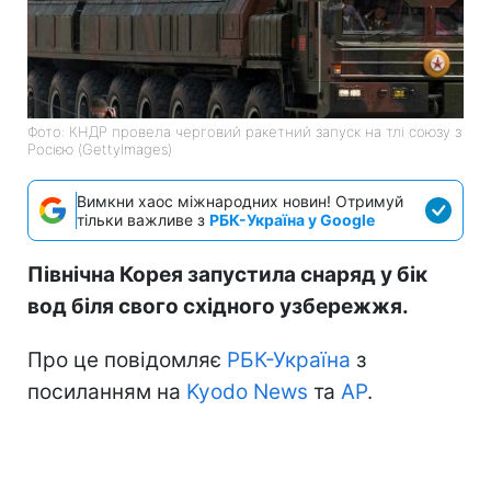
Фото: КНДР провела черговий ракетний запуск на тлі союзу з
Росією (GettyImages)
Вимкни хаос міжнародних новин! Отримуй
тільки важливе з
РБК-Україна у Google
Північна Корея запустила снаряд у бік
вод біля свого східного узбережжя.
Про це повідомляє
РБК-Україна
з
посиланням на
Kyodo News
та
АР
.