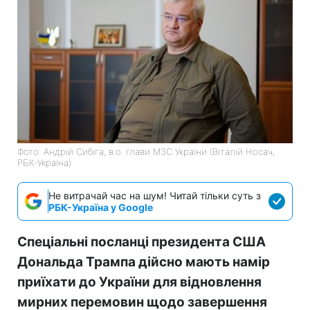
Фото: Андрій Сибіга, в.о. глави МЗС України (Віталій Носач,
РБК-Україна)
Не витрачай час на шум! Читай тільки суть з
РБК-Україна у Google
Спеціальні посланці президента США
Дональда Трампа дійсно мають намір
приїхати до України для відновлення
мирних перемовин щодо завершення