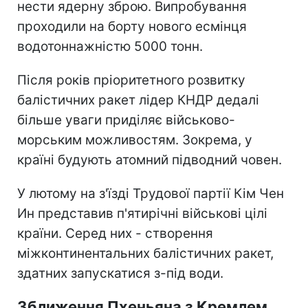
нести ядерну зброю. Випробування
проходили на борту нового есмінця
водотоннажністю 5000 тонн.
Після років пріоритетного розвитку
балістичних ракет лідер КНДР дедалі
більше уваги приділяє військово-
морським можливостям. Зокрема, у
країні будують атомний підводний човен.
У лютому на з'їзді Трудової партії Кім Чен
Ин представив п'ятирічні військові цілі
країни. Серед них - створення
міжконтинентальних балістичних ракет,
здатних запускатися з-під води.
Зближення Пхеньяна з Кремлем