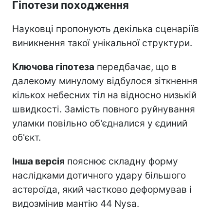
Гіпотези походження
Науковці пропонують декілька сценаріїв
виникнення такої унікальної структури.
Ключова гіпотеза
передбачає, що в
далекому минулому відбулося зіткнення
кількох небесних тіл на відносно низькій
швидкості. Замість повного руйнування
уламки повільно об'єдналися у єдиний
об'єкт.
Інша версія
пояснює складну форму
наслідками дотичного удару більшого
астероїда, який частково деформував і
видозмінив мантію 44 Nysa.