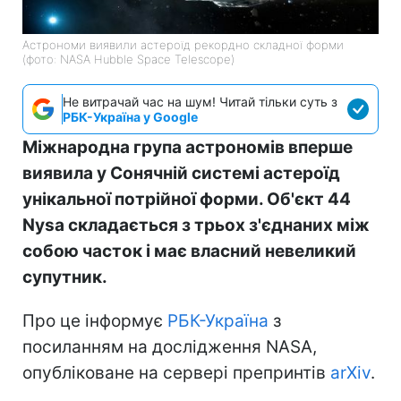
Астрономи виявили астероїд рекордно складної форми
(фото: NASA Hubble Space Telescope)
Не витрачай час на шум! Читай тільки суть з
РБК-Україна у Google
Міжнародна група астрономів вперше
виявила у Сонячній системі астероїд
унікальної потрійної форми. Об'єкт 44
Nysa складається з трьох з'єднаних між
собою часток і має власний невеликий
супутник.
Про це інформує
РБК-Україна
з
посиланням на дослідження NASA,
опубліковане на сервері препринтів
arXiv
.