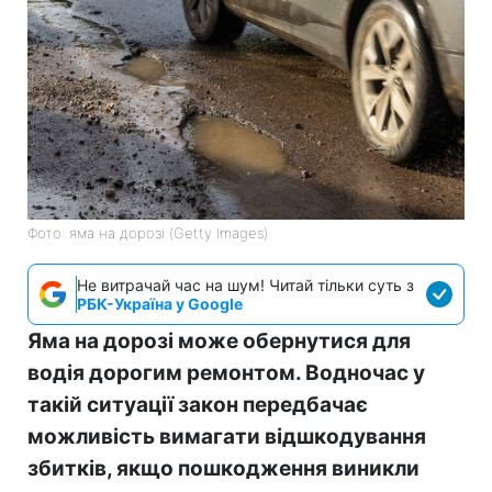
Фото: яма на дорозі (Getty Images)
Не витрачай час на шум! Читай тільки суть з
РБК-Україна у Google
Яма на дорозі може обернутися для
водія дорогим ремонтом. Водночас у
такій ситуації закон передбачає
можливість вимагати відшкодування
збитків, якщо пошкодження виникли