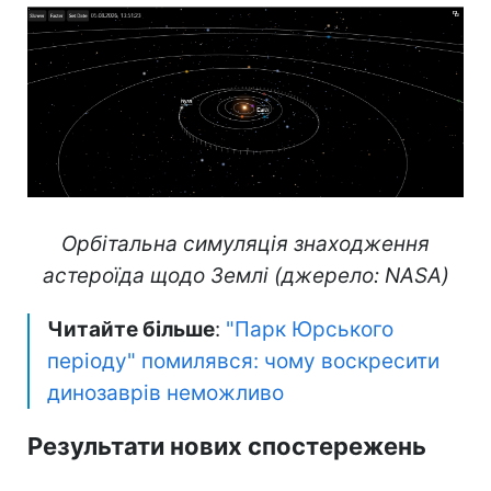
Орбітальна симуляція знаходження
астероїда щодо Землі (джерело: NASA)
Читайте більше
:
"Парк Юрського
періоду" помилявся: чому воскресити
динозаврів неможливо
Результати нових спостережень