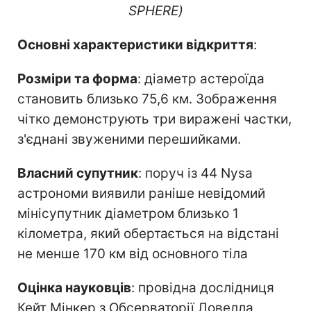
SPHERE)
Основні характеристики відкриття
:
Розміри та форма
: діаметр астероїда
становить близько 75,6 км. Зображення
чітко демонструють три виражені частки,
з'єднані звуженими перешийками.
Власний супутник
: поруч із 44 Nysa
астрономи виявили раніше невідомий
мінісупутник діаметром близько 1
кілометра, який обертається на відстані
не менше 170 км від основного тіла
Оцінка науковців
: провідна дослідниця
Кейт Мінкер з Обсерваторії Ловелла