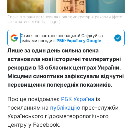
Спека в Україні встановила нові температурні рекорди (фото
ілюстративне: Getty Images)
Стихія не застане зненацька! Слідкуй за
змінами погоди з
РБК-Україна у Google
Лише за один день сильна спека
встановила нові історичні температурні
рекорди в 13 обласних центрах України.
Місцями синоптики зафіксували відчутні
перевищення попередніх показників.
Про це повідомляє
РБК-Україна
із
посиланням на
публікацію
прес-служби
Українського гідрометеорологічного
центру у Facebook.