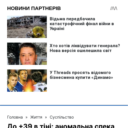
Головна
»
Життя
»
Суспільство
До +39 в тіні: аномальна спека