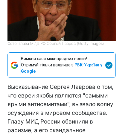
Фото: глава МИД РФ Сергей Лавров (Getty Images)
Вимкни хаос міжнародних новин!
Отримуй тільки важливе з
РБК-Україна у
Google
Высказывание Сергея Лаврова о том,
что евреи якобы являются "самыми
ярыми антисемитами", вызвало волну
осуждения в мировом сообществе.
Главу МИД России обвинили в
расизме, а его скандальное