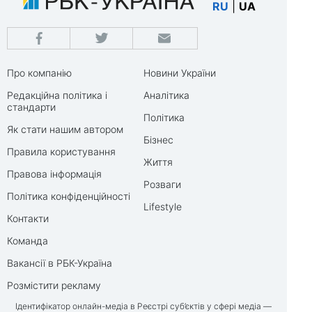
RU
|
UA
Про компанію
Новини України
Редакційна політика і
Аналітика
стандарти
Політика
Як стати нашим автором
Бізнес
Правила користування
Життя
Правова інформація
Розваги
Політика конфіденційності
Lifestyle
Контакти
Команда
Вакансії в РБК-Україна
Розмістити рекламу
Ідентифікатор онлайн-медіа в Реєстрі суб’єктів у сфері медіа —