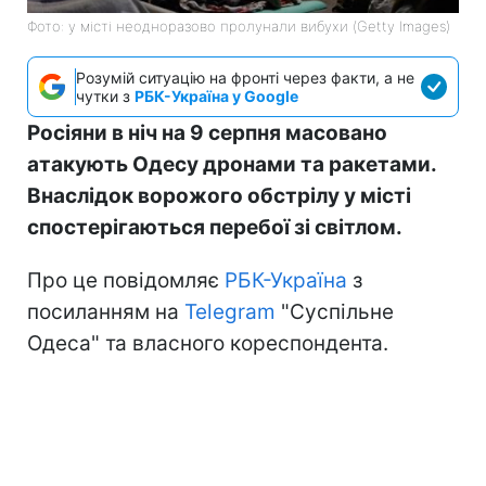
Фото: у місті неодноразово пролунали вибухи (Getty Images)
Розумій ситуацію на фронті через факти, а не
чутки з
РБК-Україна у Google
Росіяни в ніч на 9 серпня масовано
атакують Одесу дронами та ракетами.
Внаслідок ворожого обстрілу у місті
спостерігаються перебої зі світлом.
Про це повідомляє
РБК-Україна
з
посиланням на
Telegram
"Суспільне
Одеса" та власного кореспондента.