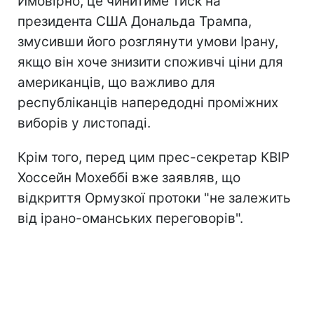
Ймовірно, це чинитиме тиск на
президента США Дональда Трампа,
змусивши його розглянути умови Ірану,
якщо він хоче знизити споживчі ціни для
американців, що важливо для
республіканців напередодні проміжних
виборів у листопаді.
Крім того, перед цим прес-секретар КВІР
Хоссейн Мохеббі вже заявляв, що
відкриття Ормузкої протоки "не залежить
від ірано-оманських переговорів".