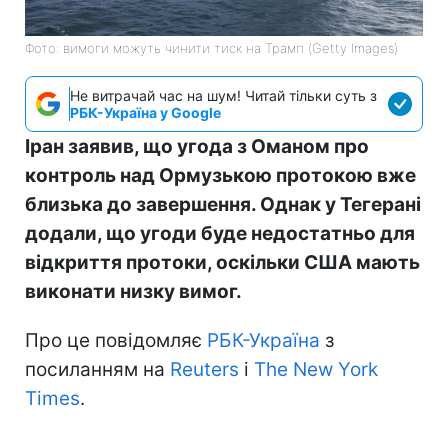
Фото: вимоги можуть чинити тиск на Трамп (Getty Images)
Не витрачай час на шум! Читай тільки суть з
РБК-Україна у Google
Іран заявив, що угода з Оманом про
контроль над Ормузькою протокою вже
близька до завершення. Однак у Тегерані
додали, що угоди буде недостатньо для
відкриття протоки, оскільки США мають
виконати низку вимог.
Про це повідомляє
РБК-Україна
з
посиланням на
Reuters
і
The New York
Times
.