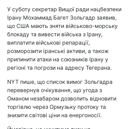
У суботу секретар Вищої ради нацбезпеки
Ірану Мохаммад Багет Зольгадр заявив,
що США мають зняти військово-морську
блокаду та вивести війська з Ірану,
виплатити військові репарації,
розморозити іранські активи, а також
припинити атаки на союзників Ірану у
регіоні та погрози на адресу Тегерана.
NYT пише, що список вимог Зольгадра
перевернув очікування, що угода з
Оманом незабаром дозволить відновити
торгівлю через Ормузьку протоку та
знизити світові ціни на енергоносії.