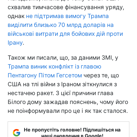
схвалив тимчасове фінансування уряду,
однак
не підтримав вимогу Трампа
виділити близько 70 млрд доларів на
військові витрати для бойових дій проти
Ірану
.
Також ми писали, що, за даними ЗМІ, у
Трампа виник конфлікт із главою
Пентагону Пітом Гегсетом
через те, що
США на тлі війни з Іраном зіткнулися з
нестачею ракет. З цієї причини глава
Білого дому зажадав пояснень, чому його
не поінформували про це і як так сталося.
Не пропустіть головне! Підпишіться на
наші оновлення в Google!