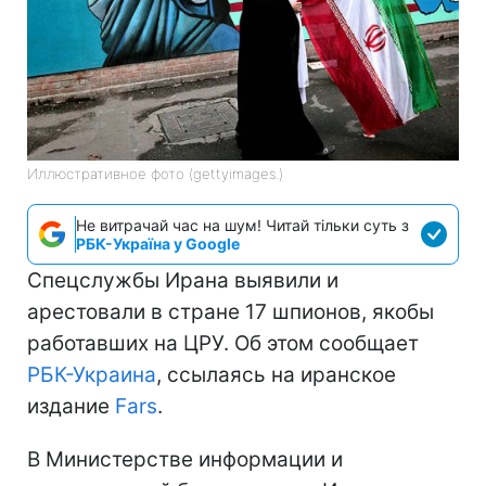
Иллюстративное фото (gettyimages.)
Не витрачай час на шум! Читай тільки суть з
РБК-Україна у Google
Спецслужбы Ирана выявили и
арестовали в стране 17 шпионов, якобы
работавших на ЦРУ. Об этом сообщает
РБК-Украина
, ссылаясь на иранское
издание
Fars
.
В Министерстве информации и