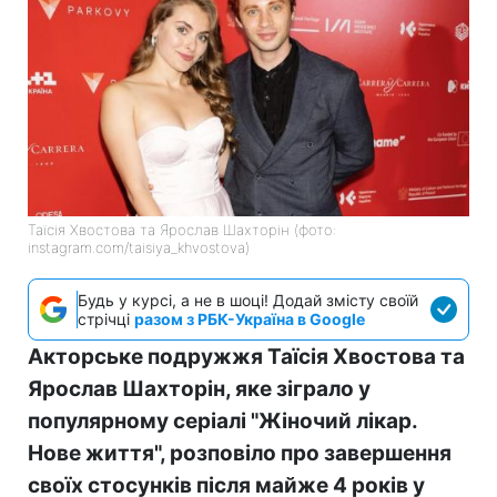
Таїсія Хвостова та Ярослав Шахторін (фото:
instagram.com/taisiya_khvostova)
Будь у курсі, а не в шоці! Додай змісту своїй
стрічці
разом з РБК-Україна в Google
Акторське подружжя Таїсія Хвостова та
Ярослав Шахторін, яке зіграло у
популярному серіалі "Жіночий лікар.
Нове життя", розповіло про завершення
своїх стосунків після майже 4 років у