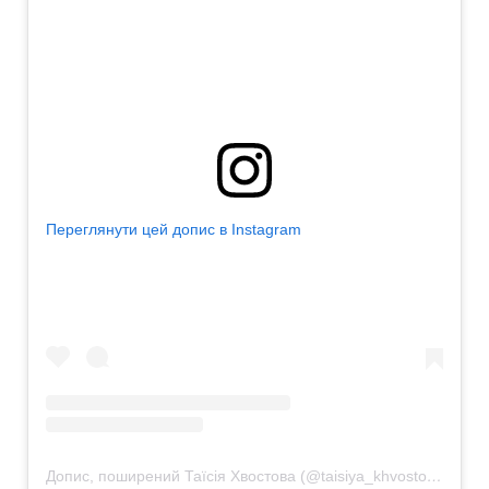
Переглянути цей допис в Instagram
Допис, поширений Таїсія Хвостова (@taisiya_khvostova)