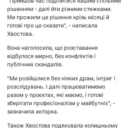
"Прийшов час поділитися нашим спільним
рішенням - далі йти різними стежками.
Ми прожили це рішення крізь місяці й
готові про це сказати", - написала
Хвостова.
Вона наголосила, що розставання
відбулося мирно, без конфліктів і
публічних скандалів.
"Ми розійшлися без ніяких драм, інтриг і
розслідувань. І далі працюватимемо
разом у проєктах, які маємо, і готові
зберігати професіоналізм у майбутніх", -
зазначила акторка.
Також Хвостова подякувала колишньому