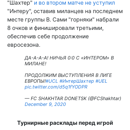
"Шахтер"
и во втором матче не уступил
"Интеру", оставив миланцев на последнем
месте группы В. Сами "горняки" набрали
8 очков и финишировали третьими,
обеспечив себе продолжение
евросезона.
ДА-А-А-А! НИЧЬЯ 0:0 С «ИНТЕРОМ» В
МИЛАНЕ!
ПРОДОЛЖИМ ВЫСТУПЛЕНИЯ В ЛИГЕ
ЕВРОПЫ!
#UCL
#ИнтерШахтер
#UEL
pic.twitter.com/d5q1fYODPR
— FC SHAKHTAR DONETSK (@FCShakhtar)
December 9, 2020
Турнирные расклады перед игрой