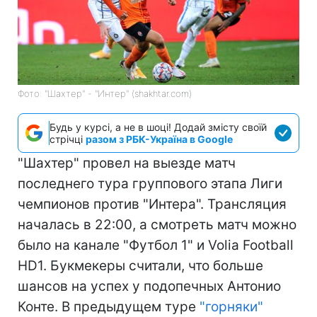
Фото: "Шахтер" - "Интер" (shakhtar.com)
Будь у курсі, а не в шоці! Додай змісту своїй
стрічці
разом з РБК-Україна в Google
"Шахтер" провел на выезде матч
последнего тура группового этапа Лиги
чемпионов против "Интера". Трансляция
началась в 22:00, а смотреть матч можно
было на канале "Футбол 1" и Volia Football
HD1. Букмекеры считали, что больше
шансов на успех у подопечных Антонио
Конте. В предыдущем туре
"горняки"