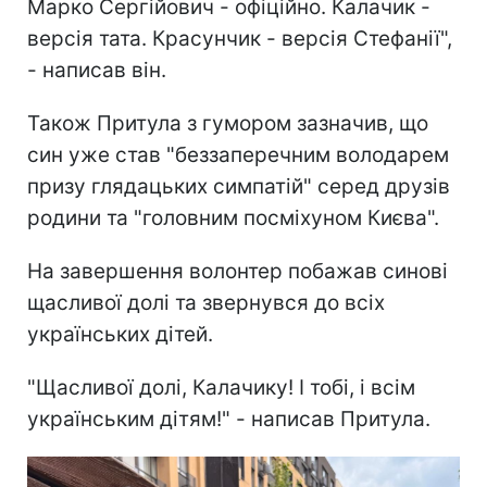
Марко Сергійович - офіційно. Калачик -
версія тата. Красунчик - версія Стефанії",
- написав він.
Також Притула з гумором зазначив, що
син уже став "беззаперечним володарем
призу глядацьких симпатій" серед друзів
родини та "головним посміхуном Києва".
На завершення волонтер побажав синові
щасливої долі та звернувся до всіх
українських дітей.
"Щасливої долі, Калачику! І тобі, і всім
українським дітям!" - написав Притула.