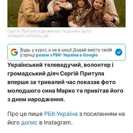
Сергій Притула з дружиною та дітьми (фото:
instagram.com/siriy_ua)
Будь у курсі, а не в шоці! Додай змісту своїй
стрічці
разом з РБК-Україна в Google
Український телеведучий, волонтер і
громадський діяч Сергій Притула
вперше за тривалий час показав фото
молодшого сина Марко та привітав його
з днем народження.
Про це пише
РБК-Україна
з посиланням на
його
допис
в Instagram.