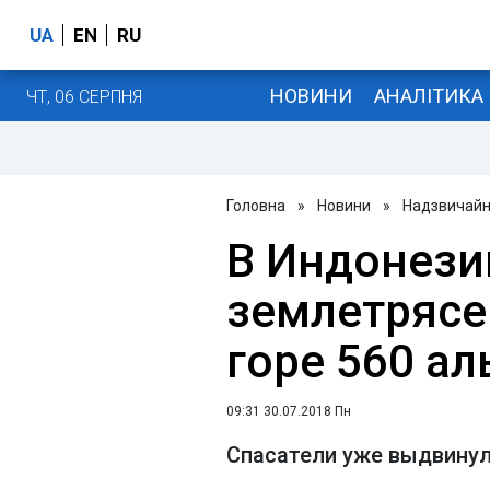
UA
EN
RU
НОВИНИ
АНАЛІТИКА
ЧТ, 06 СЕРПНЯ
Головна
»
Новини
»
Надзвичайні
В Индонези
землетрясе
горе 560 а
09:31 30.07.2018 Пн
Спасатели уже выдвину