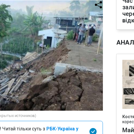
Час
зал
чер
від
АНАЛ
ткрытых источников)
Кост
корес
 Читай тільки суть з
РБК-Україна у
Май