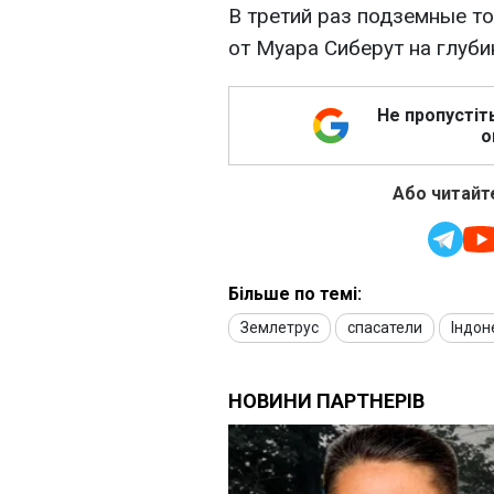
В третий раз подземные т
от Муара Сиберут на глуби
Не пропустіт
о
Або читайте
Більше по темі:
Землетрус
спасатели
Індон