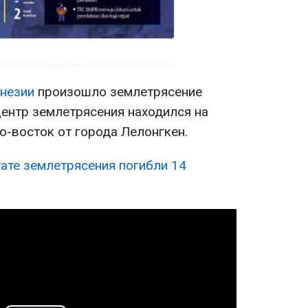
незии
произошло землетрясение
центр землетрясения находился на
го-восток от города Лелонгкен.
тате землетрясения погибли 14