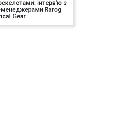
оскелетами: інтерв'ю з
-менеджерами Rarog
ical Gear