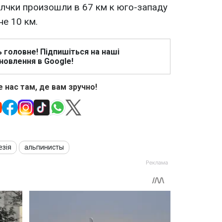
олчки произошли в 67 км к юго-западу
не 10 км.
ь головне! Підпишіться на наші
новлення в Google!
 нас там, де вам зручно!
езія
альпинисты