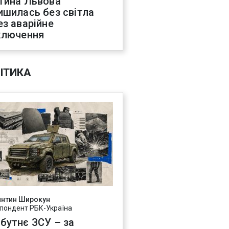
тина Львова
ишилась без світла
ез аварійне
ключення
ІТИКА
янтин Широкун
пондент РБК-Україна
бутнє ЗСУ – за