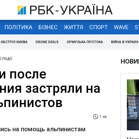
ПОЛІТИКА
БІЗНЕС
ЖИТТЯ
СПОРТ
WAVE
S
ОБСТРІЛ КИЄВА
DRONE DEALS
ОРМУЗЬКА ПРОТОКА
ВІЙНА В УКРАЇНІ
 події
НОВИ
и после
ния застряли на
льпинистов
1 хв
лись на помощь альпинистам