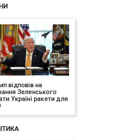
НИ
мп відповів на
хання Зеленського
ати Україні ракети для
О
ІТИКА