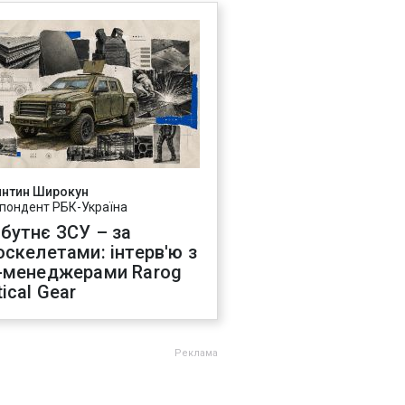
янтин Широкун
пондент РБК-Україна
бутнє ЗСУ – за
оскелетами: інтерв'ю з
-менеджерами Rarog
ical Gear