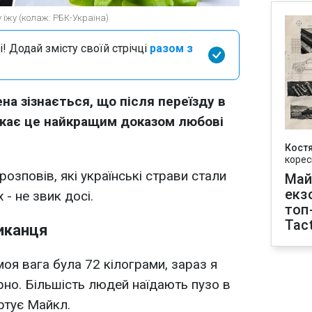
їжу (колаж: РБК-Україна)
і! Додай змісту своїй стрічці
разом з
а зізнається, що після переїзду в
важає це найкращим доказом любові
Кост
корес
розповів, які українські страви стали
Май
екз
 - не звик досі.
топ
Tact
иканця
моя вага була 72 кілограми, зараз я
рно. Більшість людей наїдають пузо в
артує Майкл.