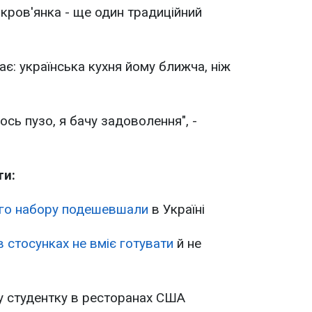
кров'янка - ще один традиційний
є: українська кухня йому ближча, ніж
гось пузо, я бачу задоволення", -
ти:
го набору подешевшали
в Україні
в стосунках не вміє готувати
й не
у студентку в ресторанах США