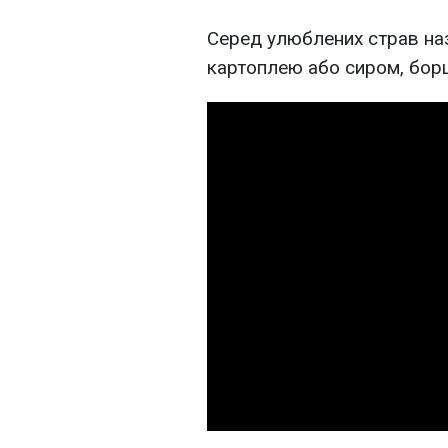
Серед улюблених страв наз
картоплею або сиром, борщ,