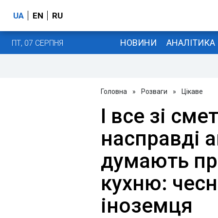
UA
EN
RU
НОВИНИ
АНАЛІТИКА
ПТ, 07 СЕРПНЯ
Головна
»
Розваги
»
Цікаве
І все зі см
насправді 
думають пр
кухню: чесн
іноземця