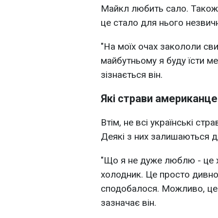
Майкл любить сало. Також 
це стало для нього незвич
"На моїх очах закололи св
майбутньому я буду їсти ме
зізнається він.
Які страви американце
Втім, не всі українські ст
Деякі з них залишаються д
"Що я не дуже люблю - це 
холодник. Це просто дивно, 
сподобалося. Можливо, це з
зазначає він.