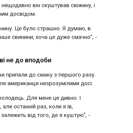
нещодавно він скуштував свіжину, і
ним досвідом.
инину. Це було страшно. Я думаю, в
нше свинини, хоча це дуже смачно", -
ві не до вподоби
рави припали до смаку з першого разу.
ля американця незрозумілими досі.
холодець. Для мене це дивно. І
але останній раз, коли я їв,
алежить від того, де я куштую", -