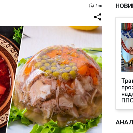
НОВИ
2 хв
Тра
про
над
ПП
АНАЛ