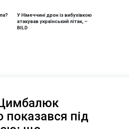
 Цимбалюк
о показався під