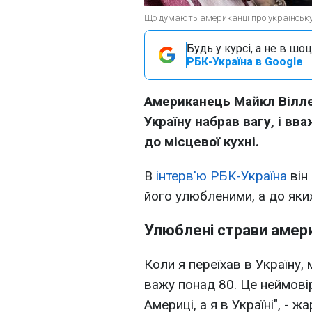
Що думають американці про українську 
Будь у курсі, а не в шоц
РБК-Україна в Google
Американець Майкл Віллен
Україну набрав вагу, і в
до місцевої кухні.
В
інтерв'ю РБК-Україна
він 
його улюбленими, а до яких
Улюблені страви амер
Коли я переїхав в Україну, 
важу понад 80. Це неймові
Америці, а я в Україні", - ж