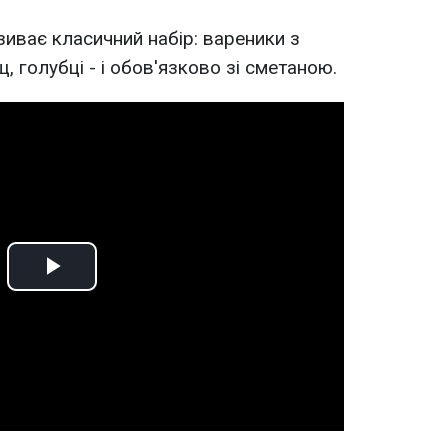
иває класичний набір: вареники з
 голубці - і обов'язково зі сметаною.
Play
Video